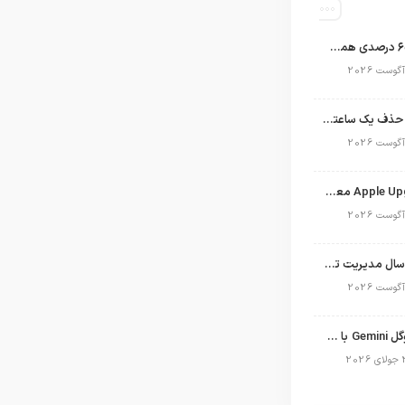
اپل با سهم ۶۵ درصدی همچنان فرمانروای بازار گوشی‌های پریمیوم جهان است
تلگرام پس از حذف یک ساعته به اپ استور بازگشت
برنامه Apple Upgrade معرفی شد؛ شرایط اپل برای اجاره آیفون، آیپد، مک و اپل واچ
نگاهی به ۱۵ سال مدیریت تیم کوک در اپل
نسخه مک گوگل Gemini با قابلیت تحلیل صفحه و دستورات صوتی در به‌روزرسانی جدید