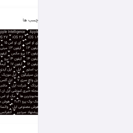
برچسب ها
pple Intelligence
Apple
OS 27
iOS 26
iOS 18
آی او اس
آی او اس ۱۵
آیفون 13
آیفون 13 مینی
آیفون 13 پرو مکس
آیفون ۱۳ پ
آیفون ۱۴
آیفون ۱۴ پرو
آیفون ۱۶
آیفون ۱۷
آیمک پ
اپ استور
اپل
اپل آیدی
اپل سیلیکون
اپل موزیک
اپل واچ سری ۷
اپل گلس
ایرتگ
شرکت اپل
ماشین
مجله خبری آموزشی اپل ان 
محبوبترین ها
مک او اس
مک بوک پرو ۲۰۲۱
هوش م
هوش مصنوعی اپل
واتسا
پیشنهاد سردبیر
کنفرانس 