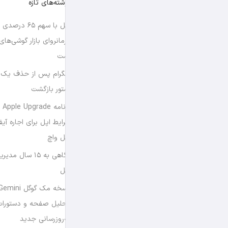
نوشته‌های تازه
اپل با سهم ۶۵ د
فرمانروای بازار گوشی‌ها
است
تلگرام پس از حذف یک س
استور بازگشت
برن
شرایط اپل برای اجاره آی
اپل واچ
نگاهی به ۱۵ سال
اپل
تحلیل صفحه و دستورات
به‌روزرسانی جدید