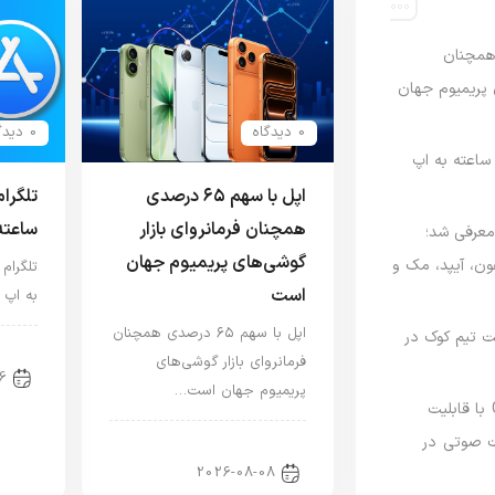
رصدی همچنان
ی پریمیوم جهان
0 دیدگاه
0 دیدگاه
اعته به اپ
اپل با سهم ۶۵ درصدی
تلگرا
همچنان فرمانروای بازار
ساعته
امه Apple Upgrade معرفی شد؛
گوشی‌های پریمیوم جهان
فون، آیپد، مک و
تلگرام
است
به اپ 
اپل با سهم ۶۵ درصدی همچنان
 مدیریت تیم کوک در
اخب
فرمانروای بازار گوشی‌های
6
پریمیوم جهان است…
نسخه مک گوگل Gemini با قابلیت
 صوتی در
اخبار آیفون
2026-08-08