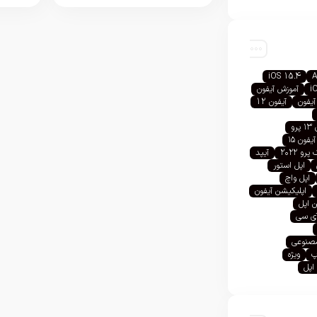
iOS 15.4
A
i
آموزش آیفون
آیفون
آیفون 12
رو
آیفون ۱۵
رو ۲۰۲۲
آیپد
اپل استور
اپل واچ
اپلیکیشن آیفون
 اپل
آی سی
صنوعی
پ
ویژه
اپل