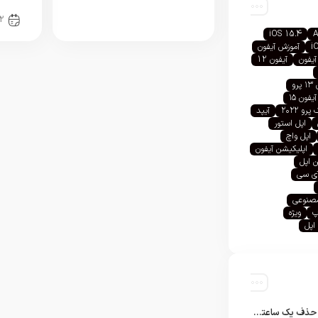
اخبا
2
iOS 15.4
A
i
آموزش آیفون
آیفون
آیفون 12
رو
آیفون ۱۵
رو ۲۰۲۲
آیپد
اپل استور
اپل واچ
اپلیکیشن آیفون
 اپل
آی سی
صنوعی
پ
ویژه
اپل
تلگرام پس از حذف یک ساعته به اپ استور بازگشت