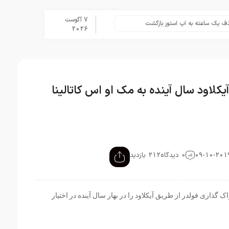
7 آگوست
اعته به اپ استور بازگشت
برنامه Apple Upgrade معرفی شد؛ شرایط اپل برای اجاره آیفون، آیپد، مک و اپل واچ
2026
یکلاود سال آینده به مک او اس کاتالینا
0 دیدگاه
212 بازدید
گذاری فولدر از طریق آیکلاود را در بهار سال آینده در اختیار