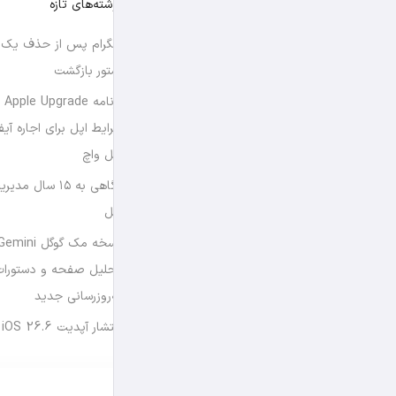
نوشته‌های تازه
تلگرام پس از حذف یک س
استور بازگشت
برن
شرایط اپل برای اجاره آی
اپل واچ
نگاهی به ۱۵ سال
اپل
تحلیل صفحه و دستورات
به‌روزرسانی جدید
انتشار آپدیت iOS 26.6 و iPadOS 26.6