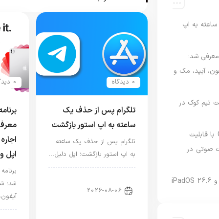
اعته به اپ
امه Apple Upgrade معرفی شد؛
فون، آیپد، مک و
0 دیدگاه
0 دیدگاه
 مدیریت تیم کوک در
تلگرام پس از حذف یک
ساعته به اپ استور بازگشت
معرفی
نسخه مک گوگل Gemini با قابلیت
اجاره 
تلگرام پس از حذف یک ساعته
 صوتی در
اپل و
به اپ استور بازگشت؛ اپل دلیل…
اخبار دنیای اپل
شد؛ شر
2026-08-06
آیفون،