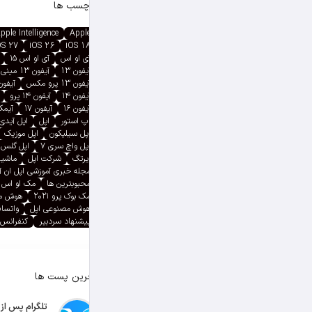
برچسب ها
pple Intelligence
Apple
OS 27
iOS 26
iOS 18
آی او اس
آی او اس ۱۵
آیفون 13
آیفون 13 مینی
آیفون 13 پرو مکس
آیفون ۱۳ پ
آیفون ۱۴
آیفون ۱۴ پرو
آیفون ۱۶
آیفون ۱۷
آیمک پ
اپ استور
اپل
اپل آیدی
اپل سیلیکون
اپل موزیک
اپل واچ سری ۷
اپل گلس
ایرتگ
شرکت اپل
ماشین
مجله خبری آموزشی اپل ان 
محبوبترین ها
مک او اس
مک بوک پرو ۲۰۲۱
هوش م
هوش مصنوعی اپل
واتسا
پیشنهاد سردبیر
کنفرانس 
آخرین پست ها