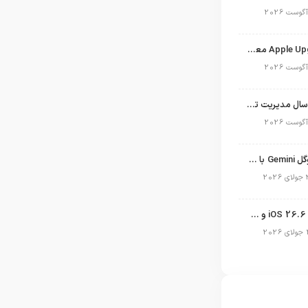
برنامه Apple Upgrade معرفی شد؛ شرایط اپل برای اجاره آیفون، آیپد، مک و اپل واچ
نگاهی به ۱۵ سال مدیریت تیم کوک در اپل
نسخه مک گوگل Gemini با قابلیت تحلیل صفحه و دستورات صوتی در به‌روزرسانی جدید
انتشار آپدیت iOS 26.6 و iPadOS 26.6