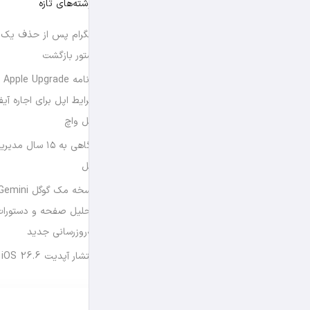
نوشته‌های تازه
تلگرام پس از حذف یک س
استور بازگشت
برن
شرایط اپل برای اجاره آی
اپل واچ
نگاهی به ۱۵ سال
اپل
تحلیل صفحه و دستورات
به‌روزرسانی جدید
انتشار آپدیت iOS 26.6 و iPadOS 26.6