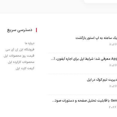
دسترسی سریع
ک ساعته به اپ استور بازگشت
درباره ما
فروشگاه اپل اِن آی سی
قیمت روز محصولات اپل
برنامه Apple Upgrade معرفی شد؛ شرایط اپل برای اجاره آیفون، آیپد، مک و اپل واچ
محصولات کارکرده اپل
گیفت کارت اپل
نسخه مک گوگل Gemini با قابلیت تحلیل صفحه و دستورات صوتی در به‌روزرسانی جدید