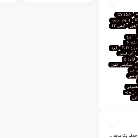
iOS 15.4
A
i
آموزش آیفون
آیفون
آیفون 12
رو
آیفون ۱۵
رو ۲۰۲۲
آیپد
اپل استور
اپل واچ
اپلیکیشن آیفون
 اپل
آی سی
صنوعی
پ
ویژه
اپل
تلگرام پس از حذف یک ساعته به اپ استور بازگشت