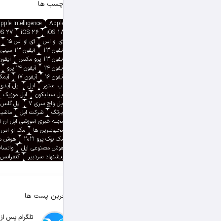
برچسب ها
pple Intelligence
Apple
OS 27
iOS 26
iOS 18
آی او اس
آی او اس ۱۵
آیفون 13
آیفون 13 مینی
آیفون 13 پرو مکس
آیفون ۱۳ پ
آیفون ۱۴
آیفون ۱۴ پرو
آیفون ۱۶
آیفون ۱۷
آیمک پ
اپ استور
اپل
اپل آیدی
اپل سیلیکون
اپل موزیک
اپل واچ سری ۷
اپل گلس
ایرتگ
شرکت اپل
ماشین
مجله خبری آموزشی اپل ان 
محبوبترین ها
مک او اس
مک بوک پرو ۲۰۲۱
هوش م
هوش مصنوعی اپل
واتسا
پیشنهاد سردبیر
کنفرانس 
آخرین پست ها