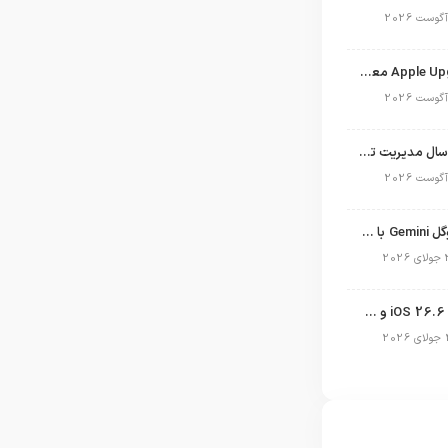
برنامه Apple Upgrade معرفی شد؛ شرایط اپل برای اجاره آیفون، آیپد، مک و اپل واچ
نگاهی به ۱۵ سال مدیریت تیم کوک در اپل
نسخه مک گوگل Gemini با قابلیت تحلیل صفحه و دستورات صوتی در به‌روزرسانی جدید
انتشار آپدیت iOS 26.6 و iPadOS 26.6