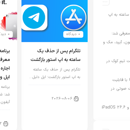
اعته به اپ
امه Apple Upgrade معرفی شد؛
0 دیدگاه
0 دیدگاه
فون، آیپد، مک و
تلگرام پس از حذف یک
ساعته به اپ استور بازگشت
معرفی
 مدیریت تیم کوک در
اجاره 
تلگرام پس از حذف یک ساعته
اپل و
به اپ استور بازگشت؛ اپل دلیل…
نسخه مک گوگل Gemini با قابلیت
 صوتی در
اخبار دنیای اپل
شد؛ شر
2026-08-06
آیفون،
اخبا
2