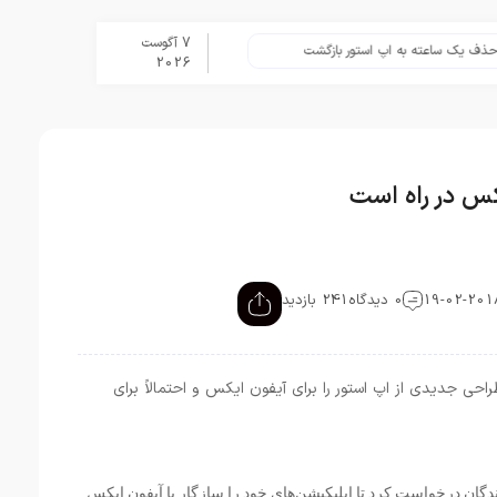
7 آگوست
 ساعته به اپ استور بازگشت
برنامه Apple Upgrade معرفی شد؛ شرایط اپل برای اجاره آیفون، آیپد، مک و اپل واچ
2026
س در راه است
0 دیدگاه
241 بازدید
احی جدیدی از اپ استور را برای آیفون ایکس و احتمالاً برای
ان درخواست کرد تا اپلیکیشن‌های خود را سازگار با آیفون ایکس