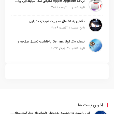
برنامه Apple Upgrade معرفی شد؛ شرایط اپل برای اجاره آیفون، آیپد، مک و اپل واچ
تاریخ انتشار: 2 آگوست 2026
نگاهی به ۱۵ سال مدیریت تیم کوک در اپل
تاریخ انتشار: 1 آگوست 2026
نسخه مک گوگل Gemini با قابلیت تحلیل صفحه و دستورات صوتی در به‌روزرسانی جدید
تاریخ انتشار: 30 جولای 2026
آخرین پست ها
اپل با سهم ۶۵ درصدی همچنان فرمانروای بازار گوشی‌های پریمیوم جهان است