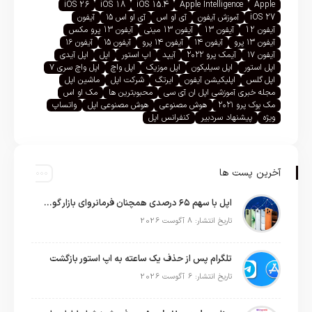
iOS 26
iOS 18
iOS 15.4
Apple Intelligence
Apple
iOS 27
آموزش آیفون
آی او اس
آی او اس ۱۵
آیفون
آیفون 12
آیفون 13
آیفون 13 مینی
آیفون 13 پرو مکس
آیفون ۱۳ پرو
آیفون ۱۴
آیفون ۱۴ پرو
آیفون ۱۵
آیفون ۱۶
آیفون ۱۷
آیمک پرو ۲۰۲۲
آیپد
اپ استور
اپل
اپل آیدی
اپل استور
اپل سیلیکون
اپل موزیک
اپل واچ
اپل واچ سری ۷
اپل گلس
اپلیکیشن آیفون
ایرتگ
شرکت اپل
ماشین اپل
مجله خبری آموزشی اپل ان آی سی
محبوبترین ها
مک او اس
مک بوک پرو ۲۰۲۱
هوش مصنوعی
هوش مصنوعی اپل
واتساپ
ویژه
پیشنهاد سردبیر
کنفرانس اپل
آخرین پست ها
اپل با سهم ۶۵ درصدی همچنان فرمانروای بازار گوشی‌های پریمیوم جهان است
تاریخ انتشار: 8 آگوست 2026
تلگرام پس از حذف یک ساعته به اپ استور بازگشت
تاریخ انتشار: 6 آگوست 2026