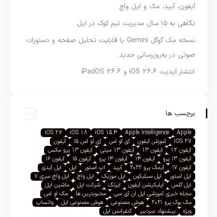
آیفون، آیپد، مک و اپل واچ
نگاهی به ۱۵ سال مدیریت تیم کوک در اپل
نسخه مک گوگل Gemini با قابلیت تحلیل صفحه و دستورات
صوتی در به‌روزرسانی جدید
انتشار آپدیت iOS 26.6 و iPadOS 26.6
برچسب ها
iOS 26
iOS 18
iOS 15.4
Apple Intelligence
Apple
iOS 27
آموزش آیفون
آی او اس
آی او اس ۱۵
آیفون
آیفون 12
آیفون 13
آیفون 13 مینی
آیفون 13 پرو مکس
آیفون ۱۳ پرو
آیفون ۱۴
آیفون ۱۴ پرو
آیفون ۱۵
آیفون ۱۶
آیفون ۱۷
آیمک پرو ۲۰۲۲
آیپد
اپ استور
اپل
اپل آیدی
اپل استور
اپل سیلیکون
اپل موزیک
اپل واچ
اپل واچ سری ۷
اپل گلس
اپلیکیشن آیفون
ایرتگ
شرکت اپل
ماشین اپل
مجله خبری آموزشی اپل ان آی سی
محبوبترین ها
مک او اس
مک بوک پرو ۲۰۲۱
هوش مصنوعی
هوش مصنوعی اپل
واتساپ
ویژه
پیشنهاد سردبیر
کنفرانس اپل