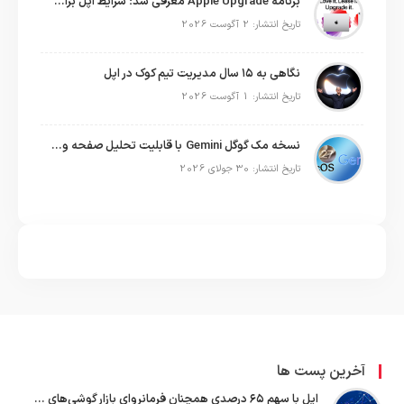
برنامه Apple Upgrade معرفی شد؛ شرایط اپل برای اجاره آیفون، آیپد، مک و اپل واچ
تاریخ انتشار: 2 آگوست 2026
نگاهی به ۱۵ سال مدیریت تیم کوک در اپل
تاریخ انتشار: 1 آگوست 2026
نسخه مک گوگل Gemini با قابلیت تحلیل صفحه و دستورات صوتی در به‌روزرسانی جدید
تاریخ انتشار: 30 جولای 2026
آخرین پست ها
اپل با سهم ۶۵ درصدی همچنان فرمانروای بازار گوشی‌های پریمیوم جهان است