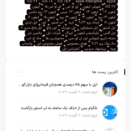
iOS 26
iOS 18
iOS 15.4
Apple Intelligence
Apple
iOS 27
آموزش آیفون
آی او اس
آی او اس ۱۵
آیفون
آیفون 12
آیفون 13
آیفون 13 مینی
آیفون 13 پرو مکس
آیفون ۱۳ پرو
آیفون ۱۴
آیفون ۱۴ پرو
آیفون ۱۵
آیفون ۱۶
آیفون ۱۷
آیمک پرو ۲۰۲۲
آیپد
اپ استور
اپل
اپل آیدی
اپل استور
اپل سیلیکون
اپل موزیک
اپل واچ
اپل واچ سری ۷
اپل گلس
اپلیکیشن آیفون
ایرتگ
شرکت اپل
ماشین اپل
مجله خبری آموزشی اپل ان آی سی
محبوبترین ها
مک او اس
مک بوک پرو ۲۰۲۱
هوش مصنوعی
هوش مصنوعی اپل
واتساپ
ویژه
پیشنهاد سردبیر
کنفرانس اپل
آخرین پست ها
اپل با سهم ۶۵ درصدی همچنان فرمانروای بازار گوشی‌های پریمیوم جهان است
تاریخ انتشار: 8 آگوست 2026
تلگرام پس از حذف یک ساعته به اپ استور بازگشت
تاریخ انتشار: 6 آگوست 2026