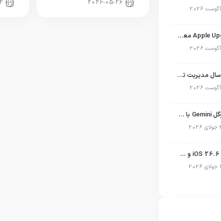
2
2026-05-26
برنامه Apple Upgrade معرفی شد؛ شرایط اپل برای اجاره آیفون، آیپد، مک و اپل واچ
نگاهی به ۱۵ سال مدیریت تیم کوک در اپل
نسخه مک گوگل Gemini با قابلیت تحلیل صفحه و دستورات صوتی در به‌روزرسانی جدید
انتشار آپدیت iOS 26.6 و iPadOS 26.6