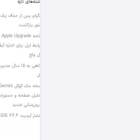
نوشته‌های تازه
تلگرام پس از حذف یک س
استور بازگشت
برن
شرایط اپل برای اجاره آی
اپل واچ
نگاهی به ۱۵ سال
اپل
تحلیل صفحه و دستورات
به‌روزرسانی جدید
انتشار آپدیت iOS 26.6 و iPadOS 26.6