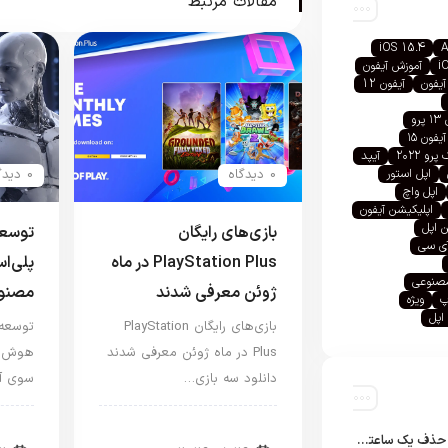
مقالات مرتبط
iOS 15.4
A
i
آموزش آیفون
آیفون
آیفون 12
رو
آیفون ۱۵
رو ۲۰۲۲
آیپد
اپل استور
0 دیدگاه
0 دیدگاه
اپل واچ
اپلیکیشن آیفون
 اپل
بازی‌های رایگان
توسعه
آی سی
PlayStation Plus در ماه
پلی‌ا
صنوعی
ژوئن معرفی شدند
مصنو
پ
ویژه
اپل
بازی‌های رایگان PlayStation
توسعه 
Plus در ماه ژوئن معرفی شدند
هوش مص
دانلود سه بازی…
سوی آی
اخبار کنسول و بازی
اخب
تلگرام پس از حذف یک ساعته به اپ استور بازگشت