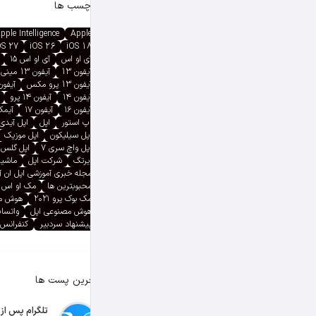
برچسب ها
pple Intelligence
Apple
OS 27
iOS 26
iOS 18
آی او اس
آی او اس ۱۵
آیفون 13
آیفون 13 مینی
آیفون 13 پرو مکس
آیفون ۱۳ پ
آیفون ۱۴
آیفون ۱۴ پرو
آیفون ۱۶
آیفون ۱۷
آیمک پ
اپ استور
اپل
اپل آیدی
اپل سیلیکون
اپل موزیک
اپل واچ سری ۷
اپل گلس
ایرتگ
شرکت اپل
ماشین
مجله خبری آموزشی اپل ان 
محبوبترین ها
مک او اس
مک بوک پرو ۲۰۲۱
هوش م
هوش مصنوعی اپل
واتسا
پیشنهاد سردبیر
کنفرانس 
آخرین پست ها