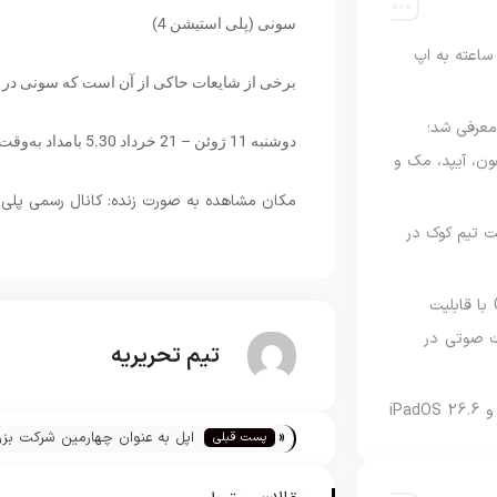
سونی (پلی استیشن 4)
اعته به اپ
برخی از شایعات حاکی از آن است که سونی در جر
امه Apple Upgrade معرفی شد؛
دوشنبه 11 ژوئن – 21 خرداد 5.30 بامداد به‌وقت تهران
فون، آیپد، مک و
مکان مشاهده به صورت زنده: کانال رسمی پلی 
 مدیریت تیم کوک در
نسخه مک گوگل Gemini با قابلیت
 صوتی در
تیم تحریریه
«
اپل به عنوان چهارمین شرکت بز
پست قبلی
دنیا شناخته شد