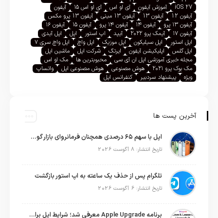
iOS 27
آموزش آیفون
آی او اس
آی او اس ۱۵
آیفون
آیفون 12
آیفون 13
آیفون 13 مینی
آیفون 13 پرو مکس
آیفون ۱۳ پرو
آیفون ۱۴
آیفون ۱۴ پرو
آیفون ۱۵
آیفون ۱۶
آیفون ۱۷
آیمک پرو ۲۰۲۲
آیپد
اپ استور
اپل
اپل آیدی
اپل استور
اپل سیلیکون
اپل موزیک
اپل واچ
اپل واچ سری ۷
اپل گلس
اپلیکیشن آیفون
ایرتگ
شرکت اپل
ماشین اپل
مجله خبری آموزشی اپل ان آی سی
محبوبترین ها
مک او اس
مک بوک پرو ۲۰۲۱
هوش مصنوعی
هوش مصنوعی اپل
واتساپ
ویژه
پیشنهاد سردبیر
کنفرانس اپل
آخرین پست ها
اپل با سهم ۶۵ درصدی همچنان فرمانروای بازار گوشی‌های پریمیوم جهان است
تاریخ انتشار: 8 آگوست 2026
تلگرام پس از حذف یک ساعته به اپ استور بازگشت
تاریخ انتشار: 6 آگوست 2026
برنامه Apple Upgrade معرفی شد؛ شرایط اپل برای اجاره آیفون، آیپد، مک و اپل واچ