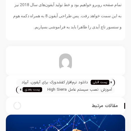
تمام صفحه روبرو خواهیم بود و خط تولید آيفون‌های سال 2018 نیز
به این سمت خواهد رفت. پس طراحی آيفون 8 به همراه دکمه هوم
و سنسور تاچ آیدی را ظاهرا باید به فراموشی بسپاریم.
تیم تحریریه
«
دانلود نرم‌افزار كفشدوزک برای آیفون، آیپاد
پست قبلی
»
و آیپد
آموزش: نصب سیستم عامل High Sierra
پست بعدی
به صورت Clean Install
مقالات مرتبط