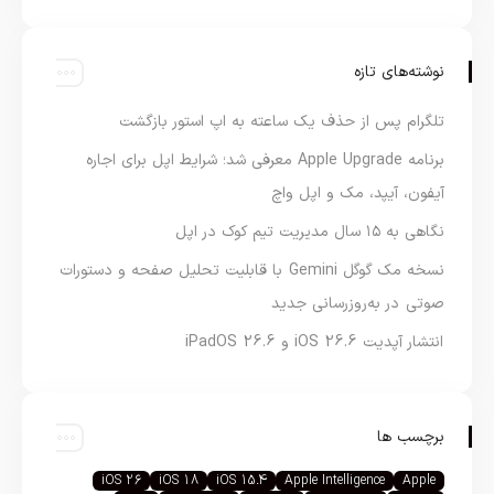
نوشته‌های تازه
تلگرام پس از حذف یک ساعته به اپ استور بازگشت
برنامه Apple Upgrade معرفی شد؛ شرایط اپل برای اجاره
آیفون، آیپد، مک و اپل واچ
نگاهی به ۱۵ سال مدیریت تیم کوک در اپل
نسخه مک گوگل Gemini با قابلیت تحلیل صفحه و دستورات
صوتی در به‌روزرسانی جدید
انتشار آپدیت iOS 26.6 و iPadOS 26.6
برچسب ها
iOS 26
iOS 18
iOS 15.4
Apple Intelligence
Apple