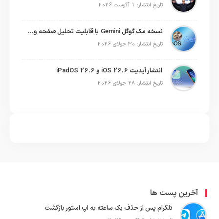
تاریخ انتشار: 1 آگوست 2026
نسخه مک گوگل Gemini با قابلیت تحلیل صفحه و دستورات صوتی در به‌روزرسانی جدید
تاریخ انتشار: 30 جولای 2026
انتشار آپدیت iOS 26.6 و iPadOS 26.6
تاریخ انتشار: 28 جولای 2026
آخرین پست ها
تلگرام پس از حذف یک ساعته به اپ استور بازگشت