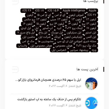
برچسب ها
iOS 26
iOS 18
iOS 15.4
Apple Intelligence
Apple
iOS 27
آموزش آیفون
آی او اس
آی او اس ۱۵
آیفون
آیفون 12
آیفون 13
آیفون 13 مینی
آیفون 13 پرو مکس
آیفون ۱۳ پرو
آیفون ۱۴
آیفون ۱۴ پرو
آیفون ۱۵
آیفون ۱۶
آیفون ۱۷
آیمک پرو ۲۰۲۲
آیپد
اپ استور
اپل
اپل آیدی
اپل استور
اپل سیلیکون
اپل موزیک
اپل واچ
اپل واچ سری ۷
اپل گلس
اپلیکیشن آیفون
ایرتگ
شرکت اپل
ماشین اپل
مجله خبری آموزشی اپل ان آی سی
محبوبترین ها
مک او اس
مک بوک پرو ۲۰۲۱
هوش مصنوعی
هوش مصنوعی اپل
واتساپ
ویژه
پیشنهاد سردبیر
کنفرانس اپل
آخرین پست ها
اپل با سهم ۶۵ درصدی همچنان فرمانروای بازار گوشی‌های پریمیوم جهان است
تاریخ انتشار: 8 آگوست 2026
تلگرام پس از حذف یک ساعته به اپ استور بازگشت
تاریخ انتشار: 6 آگوست 2026