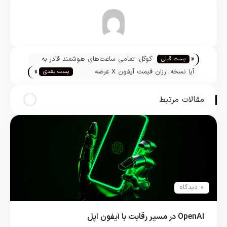
تیم تحریریه
«
گوگل: تمامی ساعت‌های هوشمند قادر به
پست قبلی
»
دریافت آپدیت Android Wear Oreo
آیا نسخه ارزان قیمت آیفون X عرضه
پست بعدی
هستند!
خواهد شد؟
مقالات مرتبط
0 دیدگاه
OpenAI در مسیر رقابت با آیفون اپل