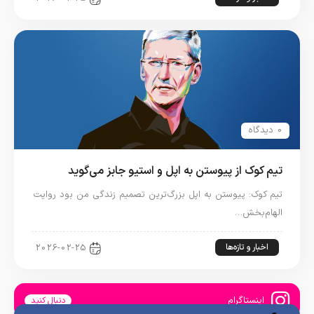
0 دیدگاه
تیم کوک از پیوستن به اپل و استیو جابز می‌گوید
تیم کوک: پیوستن به اپل بزرگ‌ترین تصمیم زندگی من بود روایت
الهام‌بخش…
اخبار و تازه‌ها
2026-02-25
اینستاگرام
دنبال کنید