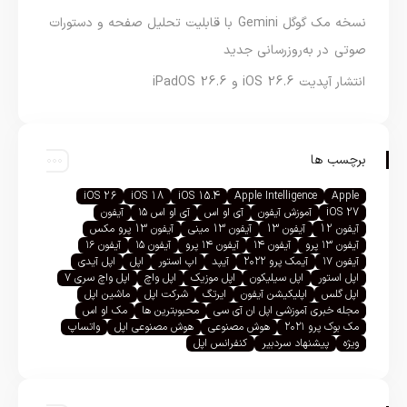
نسخه مک گوگل Gemini با قابلیت تحلیل صفحه و دستورات
صوتی در به‌روزرسانی جدید
انتشار آپدیت iOS 26.6 و iPadOS 26.6
برچسب ها
iOS 26
iOS 18
iOS 15.4
Apple Intelligence
Apple
iOS 27
آموزش آیفون
آی او اس
آی او اس ۱۵
آیفون
آیفون 12
آیفون 13
آیفون 13 مینی
آیفون 13 پرو مکس
آیفون ۱۳ پرو
آیفون ۱۴
آیفون ۱۴ پرو
آیفون ۱۵
آیفون ۱۶
آیفون ۱۷
آیمک پرو ۲۰۲۲
آیپد
اپ استور
اپل
اپل آیدی
اپل استور
اپل سیلیکون
اپل موزیک
اپل واچ
اپل واچ سری ۷
اپل گلس
اپلیکیشن آیفون
ایرتگ
شرکت اپل
ماشین اپل
مجله خبری آموزشی اپل ان آی سی
محبوبترین ها
مک او اس
مک بوک پرو ۲۰۲۱
هوش مصنوعی
هوش مصنوعی اپل
واتساپ
ویژه
پیشنهاد سردبیر
کنفرانس اپل