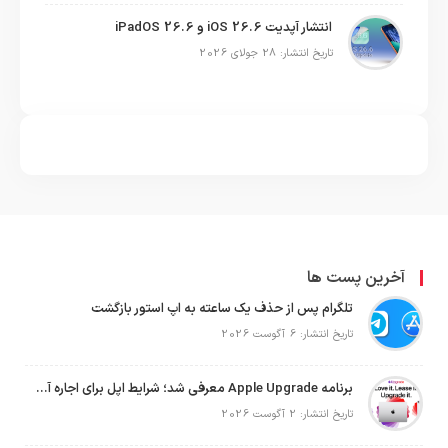
انتشار آپدیت iOS 26.6 و iPadOS 26.6
تاریخ انتشار: 28 جولای 2026
آخرین پست ها
تلگرام پس از حذف یک ساعته به اپ استور بازگشت
تاریخ انتشار: 6 آگوست 2026
برنامه Apple Upgrade معرفی شد؛ شرایط اپل برای اجاره آیفون، آیپد، مک و اپل واچ
تاریخ انتشار: 2 آگوست 2026