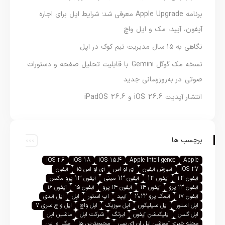
برنامه Apple Upgrade معرفی شد؛ شرایط اپل برای اجاره
آیفون، آیپد، مک و اپل واچ
نگاهی به ۱۵ سال مدیریت تیم کوک در اپل
نسخه مک گوگل Gemini با قابلیت تحلیل صفحه و دستورات
صوتی در به‌روزرسانی جدید
انتشار آپدیت iOS 26.6 و iPadOS 26.6
برچسب ها
iOS 26
iOS 18
iOS 15.4
Apple Intelligence
Apple
iOS 27
آموزش آیفون
آی او اس
آی او اس ۱۵
آیفون
آیفون 12
آیفون 13
آیفون 13 مینی
آیفون 13 پرو مکس
آیفون ۱۳ پرو
آیفون ۱۴
آیفون ۱۴ پرو
آیفون ۱۵
آیفون ۱۶
آیفون ۱۷
آیمک پرو ۲۰۲۲
آیپد
اپ استور
اپل
اپل آیدی
اپل استور
اپل سیلیکون
اپل موزیک
اپل واچ
اپل واچ سری ۷
اپل گلس
اپلیکیشن آیفون
ایرتگ
شرکت اپل
ماشین اپل
مجله خبری آموزشی اپل ان آی سی
محبوبترین ها
مک او اس