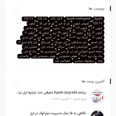
برچسب ها
iOS 26
iOS 18
iOS 15.4
Apple Intelligence
Apple
iOS 27
آموزش آیفون
آی او اس
آی او اس ۱۵
آیفون
آیفون 12
آیفون 13
آیفون 13 مینی
آیفون 13 پرو مکس
آیفون ۱۳ پرو
آیفون ۱۴
آیفون ۱۴ پرو
آیفون ۱۵
آیفون ۱۶
آیفون ۱۷
آیمک پرو ۲۰۲۲
آیپد
اپ استور
اپل
اپل آیدی
اپل استور
اپل سیلیکون
اپل موزیک
اپل واچ
اپل واچ سری ۷
اپل گلس
اپلیکیشن آیفون
ایرتگ
شرکت اپل
ماشین اپل
مجله خبری آموزشی اپل ان آی سی
محبوبترین ها
مک او اس
مک بوک پرو ۲۰۲۱
هوش مصنوعی
هوش مصنوعی اپل
واتساپ
ویژه
پیشنهاد سردبیر
کنفرانس اپل
آخرین پست ها
برنامه Apple Upgrade معرفی شد؛ شرایط اپل برای اجاره آیفون، آیپد، مک و اپل واچ
تاریخ انتشار: 2 آگوست 2026
نگاهی به ۱۵ سال مدیریت تیم کوک در اپل