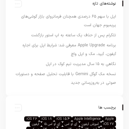
نوشته‌های تازه
اپل با سهم ۶۵ درصدی همچنان فرمانروای بازار گوشی‌های
پریمیوم جهان است
تلگرام پس از حذف یک ساعته به اپ استور بازگشت
برنامه Apple Upgrade معرفی شد؛ شرایط اپل برای اجاره
آیفون، آیپد، مک و اپل واچ
نگاهی به ۱۵ سال مدیریت تیم کوک در اپل
نسخه مک گوگل Gemini با قابلیت تحلیل صفحه و دستورات
صوتی در به‌روزرسانی جدید
برچسب ها
iOS 26
iOS 18
iOS 15.4
Apple Intelligence
Apple
iOS 27
آموزش آیفون
آی او اس
آی او اس ۱۵
آیفون