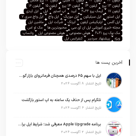
آیفون 12
آیفون 13
آیفون 13 مینی
آیفون 13 پرو مکس
آیفون ۱۳ پرو
آیفون ۱۴
آیفون ۱۴ پرو
آیفون ۱۵
آیفون ۱۶
آیفون ۱۷
آیمک پرو ۲۰۲۲
آیپد
اپ استور
اپل
اپل آیدی
اپل استور
اپل سیلیکون
اپل موزیک
اپل واچ
اپل واچ سری ۷
اپل گلس
اپلیکیشن آیفون
ایرتگ
شرکت اپل
ماشین اپل
مجله خبری آموزشی اپل ان آی سی
محبوبترین ها
مک او اس
مک بوک پرو ۲۰۲۱
هوش مصنوعی
هوش مصنوعی اپل
واتساپ
ویژه
پیشنهاد سردبیر
کنفرانس اپل
آخرین پست ها
اپل با سهم ۶۵ درصدی همچنان فرمانروای بازار گوشی‌های پریمیوم جهان است
تاریخ انتشار: 8 آگوست 2026
تلگرام پس از حذف یک ساعته به اپ استور بازگشت
تاریخ انتشار: 6 آگوست 2026
برنامه Apple Upgrade معرفی شد؛ شرایط اپل برای اجاره آیفون، آیپد، مک و اپل واچ
تاریخ انتشار: 2 آگوست 2026