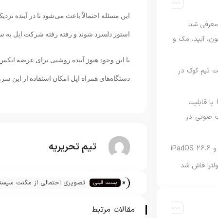
این مسئله احتمالاً باعث می‌شود تا در آینده نزد
امه Apple Upgrade معرفی شد؛
استور دلسرد شوند و رفته رفته شرکت اپل به س
فون، آیپد، مک و
با این وجود هنوز آینده روشنی برای عرضه ایکس
 مدیریت تیم کوک در
دستگاه‌های همراه اپل امکان استفاده از این سرویس 
نسخه مک گوگل Gemini با قابلیت
 صوتی در
تیم تحریریه
لترا فاش شد
«
تصویری احتمالی از مگنت سیست
پست قبلی
شارژ بی‌سیم آیفون 12 منتشر شد
مقالات مرتبط