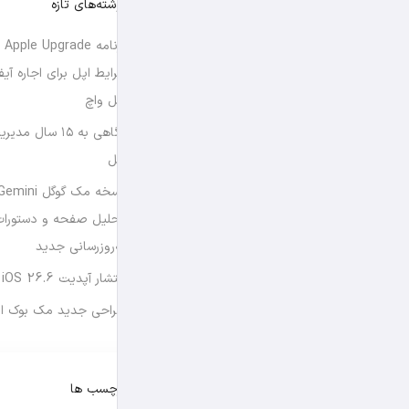
نوشته‌های تازه
برن
شرایط اپل برای اجاره آی
اپل واچ
نگاهی به ۱۵ سال
اپل
تحلیل صفحه و دستورات
به‌روزرسانی جدید
انتشار آپدیت iOS 26.6 و iPadOS 26.6
طراحی جدید مک بوک او
برچسب ها