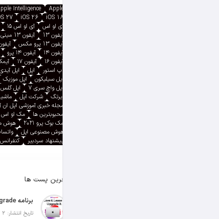
pple Intelligence
Apple
OS 27
iOS 26
iOS 18
آی او اس
آی او اس ۱۵
آیفون 13
آیفون 13 مینی
آیفون 13 پرو مکس
آیفون ۱۳ پ
آیفون ۱۴
آیفون ۱۴ پرو
آیفون ۱۶
آیفون ۱۷
آیمک پ
اپ استور
اپل
اپل آیدی
اپل سیلیکون
اپل موزیک
اپل واچ سری ۷
اپل گلس
ایرتگ
شرکت اپل
ماشین
مجله خبری آموزشی اپل ان 
محبوبترین ها
مک او اس
مک بوک پرو ۲۰۲۱
هوش م
هوش مصنوعی اپل
واتسا
پیشنهاد سردبیر
کنفرانس 
آخرین پست ها
تاریخ انتشار: 2 آگوست 2026