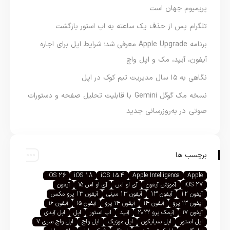
پریمیوم جهان است
تلگرام پس از حذف یک ساعته به اپ استور بازگشت
برنامه Apple Upgrade معرفی شد؛ شرایط اپل برای اجاره
آیفون، آیپد، مک و اپل واچ
نگاهی به ۱۵ سال مدیریت تیم کوک در اپل
نسخه مک گوگل Gemini با قابلیت تحلیل صفحه و دستورات
صوتی در به‌روزرسانی جدید
برچسب ها
iOS 26
iOS 18
iOS 15.4
Apple Intelligence
Apple
iOS 27
آموزش آیفون
آی او اس
آی او اس ۱۵
آیفون
آیفون 12
آیفون 13
آیفون 13 مینی
آیفون 13 پرو مکس
آیفون ۱۳ پرو
آیفون ۱۴
آیفون ۱۴ پرو
آیفون ۱۵
آیفون ۱۶
آیفون ۱۷
آیمک پرو ۲۰۲۲
آیپد
اپ استور
اپل
اپل آیدی
اپل استور
اپل سیلیکون
اپل موزیک
اپل واچ
اپل واچ سری ۷