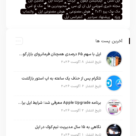
اپل گلس
اپلیکیشن آیفون
ایرتگ
شرکت اپل
ماشین اپل
مجله خبری آموزشی اپل ان آی سی
محبوبترین ها
مک او اس
مک بوک پرو ۲۰۲۱
هوش مصنوعی
هوش مصنوعی اپل
واتساپ
ویژه
پیشنهاد سردبیر
کنفرانس اپل
آخرین پست ها
اپل با سهم ۶۵ درصدی همچنان فرمانروای بازار گوشی‌های پریمیوم جهان است
تاریخ انتشار: 8 آگوست 2026
تلگرام پس از حذف یک ساعته به اپ استور بازگشت
تاریخ انتشار: 6 آگوست 2026
برنامه Apple Upgrade معرفی شد؛ شرایط اپل برای اجاره آیفون، آیپد، مک و اپل واچ
تاریخ انتشار: 2 آگوست 2026
نگاهی به ۱۵ سال مدیریت تیم کوک در اپل
تاریخ انتشار: 1 آگوست 2026