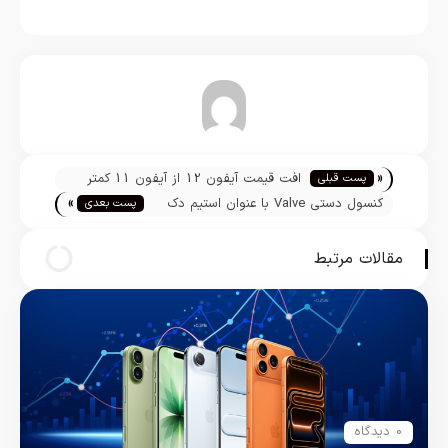
تیم تحریریه
«
افت قیمت آیفون 12 از آیفون 11 کمتر
پست قبلی
»
است
کنسول دستی Valve با عنوان استیم دک
پست بعدی
رونمایی شد
مقالات مرتبط
0 دیدگاه