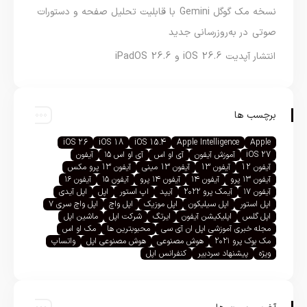
نسخه مک گوگل Gemini با قابلیت تحلیل صفحه و دستورات
صوتی در به‌روزرسانی جدید
انتشار آپدیت iOS 26.6 و iPadOS 26.6
برچسب ها
iOS 26
iOS 18
iOS 15.4
Apple Intelligence
Apple
iOS 27
آموزش آیفون
آی او اس
آی او اس ۱۵
آیفون
آیفون 12
آیفون 13
آیفون 13 مینی
آیفون 13 پرو مکس
آیفون ۱۳ پرو
آیفون ۱۴
آیفون ۱۴ پرو
آیفون ۱۵
آیفون ۱۶
آیفون ۱۷
آیمک پرو ۲۰۲۲
آیپد
اپ استور
اپل
اپل آیدی
اپل استور
اپل سیلیکون
اپل موزیک
اپل واچ
اپل واچ سری ۷
اپل گلس
اپلیکیشن آیفون
ایرتگ
شرکت اپل
ماشین اپل
مجله خبری آموزشی اپل ان آی سی
محبوبترین ها
مک او اس
مک بوک پرو ۲۰۲۱
هوش مصنوعی
هوش مصنوعی اپل
واتساپ
ویژه
پیشنهاد سردبیر
کنفرانس اپل