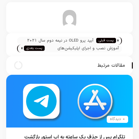
تیم تحریریه
«
آیپد پرو OLED در نیمه دوم سال 2021
پست قبلی
»
آماده عرضه می‌شود
آموزش نصب و اجرای اپلیکیشن‌های
پست بعدی
آیفون در مک M1 :: قسمت اول
مقالات مرتبط
0 دیدگاه
تلگرام پس از حذف یک ساعته به اپ استور بازگشت