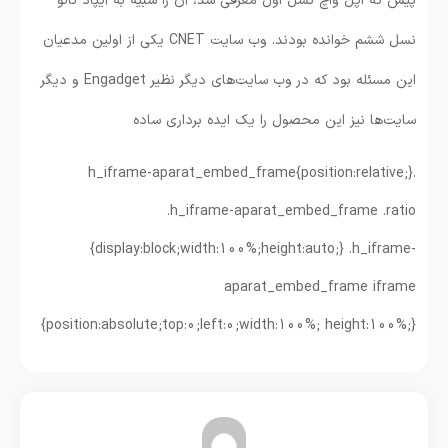
پیش که اپل واچ نسل اول معرفی شد، آن را شبیه به آیپاد نانو
نسل ششم خوانده بودند. وب سایت CNET یکی از اولین مدعیان
این مسئله بود که در وب سایت‌های دیگر نظیر Engadget و دیگر
سایت‌ها نیز این محصول را یک ایده برداری ساده
.h_iframe-aparat_embed_frame{position:relative;}
.h_iframe-aparat_embed_frame .ratio
{display:block;width:100%;height:auto;} .h_iframe-
aparat_embed_frame iframe
{position:absolute;top:0;left:0;width:100%; height:100%;}