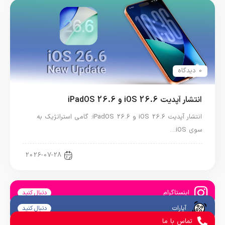
0 دیدگاه
انتشار آپدیت iOS 26.6 و iPadOS 26.6
انتشار آپدیت iOS 26.6 و iPadOS 26.6: گامی استراتژیک به
سوی iOS…
اخبار آیپد
2026-07-28
اینستاگرام
دنبال کنید
آپارات
دنبال کنید
تماس با ما