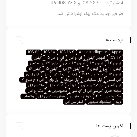
انتشار آپدیت iOS 26.6 و iPadOS 26.6
طراحی جدید مک بوک اولترا فاش شد
برچسب ها
iOS 26
iOS 18
iOS 15.4
Apple Intelligence
Apple
iOS 27
آموزش آیفون
آی او اس
آی او اس ۱۵
آیفون
آیفون 12
آیفون 13
آیفون 13 مینی
آیفون 13 پرو مکس
آیفون ۱۳ پرو
آیفون ۱۴
آیفون ۱۴ پرو
آیفون ۱۵
آیفون ۱۶
آیفون ۱۷
آیمک پرو ۲۰۲۲
آیپد
اپ استور
اپل
اپل آیدی
اپل استور
اپل سیلیکون
اپل موزیک
اپل واچ
اپل واچ سری ۷
اپل گلس
اپلیکیشن آیفون
ایرتگ
شرکت اپل
ماشین اپل
مجله خبری آموزشی اپل ان آی سی
محبوبترین ها
مک او اس
مک بوک پرو ۲۰۲۱
هوش مصنوعی
هوش مصنوعی اپل
واتساپ
ویژه
پیشنهاد سردبیر
کنفرانس اپل
آخرین پست ها