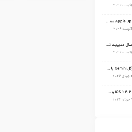
برنامه Apple Upgrade معرفی شد؛ شرایط اپل برای اجاره آیفون، آیپد، مک و اپل واچ
نگاهی به ۱۵ سال مدیریت تیم کوک در اپل
نسخه مک گوگل Gemini با قابلیت تحلیل صفحه و دستورات صوتی در به‌روزرسانی جدید
انتشار آپدیت iOS 26.6 و iPadOS 26.6