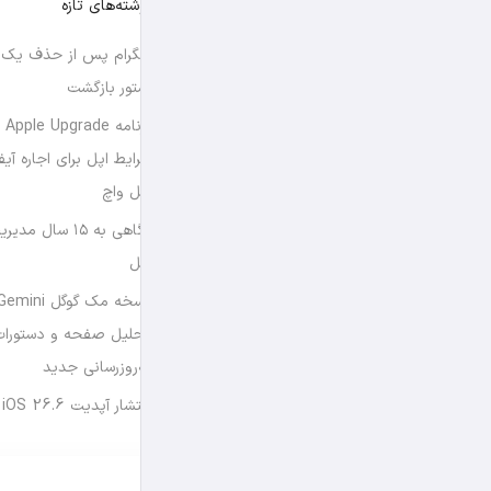
نوشته‌های تازه
تلگرام پس از حذف یک س
استور بازگشت
برن
شرایط اپل برای اجاره آی
اپل واچ
نگاهی به ۱۵ سال
اپل
تحلیل صفحه و دستورات
به‌روزرسانی جدید
انتشار آپدیت iOS 26.6 و iPadOS 26.6