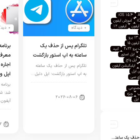
iOS 15.4
A
i
آموزش آیفون
آیفون
آیفون 12
0 دیدگاه
0 دیدگاه
رو
آیفون ۱۵
تلگرام پس از حذف یک
رو ۲۰۲۲
آیپد
اپل استور
ساعته به اپ استور بازگشت
معرفی
اپل واچ
اجاره 
اپلیکیشن آیفون
تلگرام پس از حذف یک ساعته
 اپل
اپل و
به اپ استور بازگشت؛ اپل دلیل…
آی سی
صنوعی
اخبار دنیای اپل
شد؛ شر
پ
ویژه
2026-08-06
اپل
آیفون،
اخبا
2
تلگرام پس از حذف یک ساعته به اپ استور بازگشت