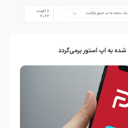
8 آگوست
 به اپ استور بازگشت
برنامه Apple Upgrade معرفی شد؛ شرایط اپل برای اجاره آیفون، آیپد، مک و اپل واچ
2026
 شده به اپ استور برمی‌گردد