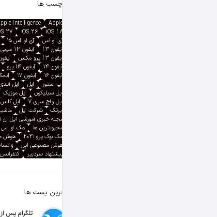
برچسب ها
pple Intelligence
Apple
OS 27
iOS 26
iOS 18
آی او اس
آی او اس ۱۵
آیفون 13
آیفون 13 مینی
آیفون 13 پرو مکس
آیفون ۱۳ پ
آیفون ۱۴
آیفون ۱۴ پرو
آیفون ۱۶
آیفون ۱۷
آیمک پ
اپ استور
اپل
اپل آیدی
اپل سیلیکون
اپل موزیک
اپل واچ سری ۷
اپل گلس
ایرتگ
شرکت اپل
ماشین
مجله خبری آموزشی اپل ان 
محبوبترین ها
مک او اس
مک بوک پرو ۲۰۲۱
هوش م
هوش مصنوعی اپل
واتسا
پیشنهاد سردبیر
کنفرانس 
آخرین پست ها