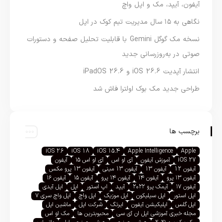
آیفون، آیپد، مک و اپل واچ
نگاهی به ۱۵ سال مدیریت تیم کوک در اپل
نسخه مک گوگل Gemini با قابلیت تحلیل صفحه و دستورات
صوتی در به‌روزرسانی جدید
انتشار آپدیت iOS 26.6 و iPadOS 26.6
طراحی جدید مک بوک اولترا فاش شد
برچسب ها
iOS 26
iOS 18
iOS 15.4
Apple Intelligence
Apple
iOS 27
آموزش آیفون
آی او اس
آی او اس ۱۵
آیفون
آیفون 12
آیفون 13
آیفون 13 مینی
آیفون 13 پرو مکس
آیفون ۱۳ پرو
آیفون ۱۴
آیفون ۱۴ پرو
آیفون ۱۵
آیفون ۱۶
آیفون ۱۷
آیمک پرو ۲۰۲۲
آیپد
اپ استور
اپل
اپل آیدی
اپل استور
اپل سیلیکون
اپل موزیک
اپل واچ
اپل واچ سری ۷
اپل گلس
اپلیکیشن آیفون
ایرتگ
شرکت اپل
ماشین اپل
مجله خبری آموزشی اپل ان آی سی
محبوبترین ها
مک او اس