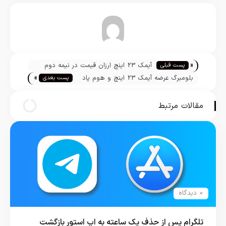
تیم تحریریه
«
آیمک 23 اینچ ارزان قیمت در نیمه دوم
پست قبلی
»
سال 2020 آماده معرفی می‌شود
بلومبرگ عرضه آیمک 23 اینچ و هوم پاد
پست بعدی
نسل 2 را تائید کرد
مقالات مرتبط
0 دیدگاه
تلگرام پس از حذف یک ساعته به اپ استور بازگشت