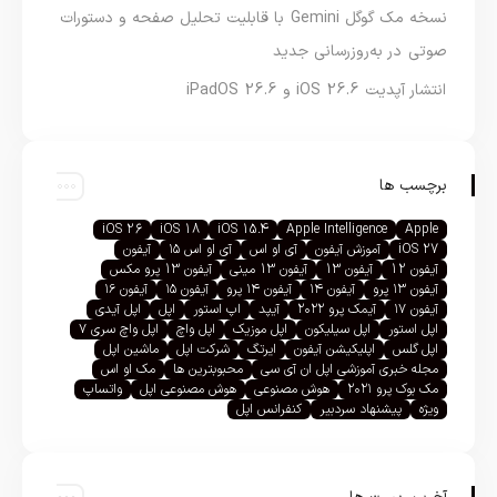
نسخه مک گوگل Gemini با قابلیت تحلیل صفحه و دستورات
صوتی در به‌روزرسانی جدید
انتشار آپدیت iOS 26.6 و iPadOS 26.6
برچسب ها
iOS 26
iOS 18
iOS 15.4
Apple Intelligence
Apple
iOS 27
آموزش آیفون
آی او اس
آی او اس ۱۵
آیفون
آیفون 12
آیفون 13
آیفون 13 مینی
آیفون 13 پرو مکس
آیفون ۱۳ پرو
آیفون ۱۴
آیفون ۱۴ پرو
آیفون ۱۵
آیفون ۱۶
آیفون ۱۷
آیمک پرو ۲۰۲۲
آیپد
اپ استور
اپل
اپل آیدی
اپل استور
اپل سیلیکون
اپل موزیک
اپل واچ
اپل واچ سری ۷
اپل گلس
اپلیکیشن آیفون
ایرتگ
شرکت اپل
ماشین اپل
مجله خبری آموزشی اپل ان آی سی
محبوبترین ها
مک او اس
مک بوک پرو ۲۰۲۱
هوش مصنوعی
هوش مصنوعی اپل
واتساپ
ویژه
پیشنهاد سردبیر
کنفرانس اپل