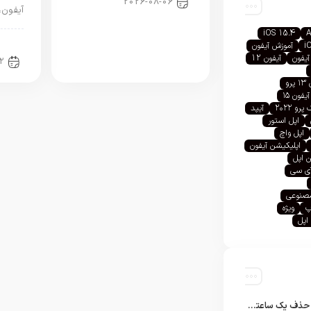
2026-08-06
آیفون،
iOS 15.4
A
اخبا
i
آموزش آیفون
آیفون
آیفون 12
2
رو
آیفون ۱۵
رو ۲۰۲۲
آیپد
اپل استور
اپل واچ
اپلیکیشن آیفون
 اپل
آی سی
صنوعی
پ
ویژه
اپل
تلگرام پس از حذف یک ساعته به اپ استور بازگشت