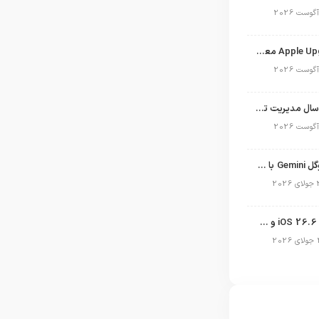
برنامه Apple Upgrade معرفی شد؛ شرایط اپل برای اجاره آیفون، آیپد، مک و اپل واچ
نگاهی به ۱۵ سال مدیریت تیم کوک در اپل
نسخه مک گوگل Gemini با قابلیت تحلیل صفحه و دستورات صوتی در به‌روزرسانی جدید
انتشار آپدیت iOS 26.6 و iPadOS 26.6