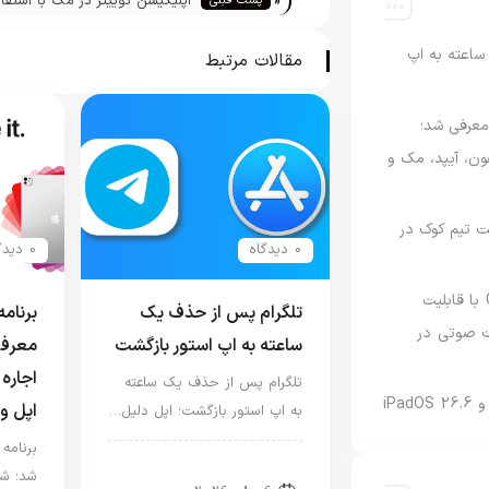
«
اپلیکیشن توییتر در مک با استفاد
پست قبلی
پروژه کاتالیست توسعه یافته اس
اعته به اپ
مقالات مرتبط
امه Apple Upgrade معرفی شد؛
فون، آیپد، مک و
 مدیریت تیم کوک در
0 دیدگاه
0 دیدگاه
نسخه مک گوگل Gemini با قابلیت
تلگرام پس از حذف یک
 صوتی در
ساعته به اپ استور بازگشت
معرفی
اجاره 
تلگرام پس از حذف یک ساعته
اپل و
به اپ استور بازگشت؛ اپل دلیل…
اخبار دنیای اپل
شد؛ شر