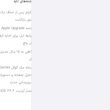
نوشته‌های تازه
تلگرام پس از حذف یک س
استور بازگشت
برن
شرایط اپل برای اجاره آی
اپل واچ
نگاهی به ۱۵ سال
اپل
تحلیل صفحه و دستورات
به‌روزرسانی جدید
انتشار آپدیت iOS 26.6 و iPadOS 26.6