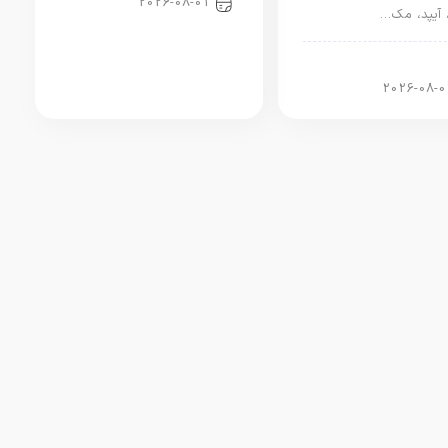
2026-08-01
 آیپد، مک…
ر آیپد
2026-08-0