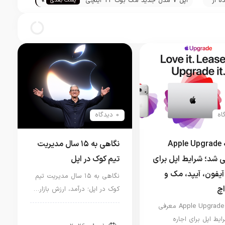
»
ه از
اپل 7 مدل جدید مک بوک 12 اینچی
پست بعدی
ت
را در سامانه اقتصادی اوراسیا به ثبت
رساند
0 دیدگاه
برنامه Apple Upgrade
نگاهی به ۱۵ سال مدیریت
 شد؛ شرایط اپل برای
تیم کوک در اپل
آیفون، آیپد، مک و
نگاهی به ۱۵ سال مدیریت تیم
اچ
کوک در اپل؛ درآمد، ارزش بازار…
برنامه Apple Upgrade معرفی
اخبار دنیای اپل
ایط اپل برای اجاره