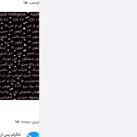
برچسب ها
pple Intelligence
Apple
OS 27
iOS 26
iOS 18
آی او اس
آی او اس ۱۵
آیفون 13
آیفون 13 مینی
آیفون 13 پرو مکس
آیفون ۱۳ پ
آیفون ۱۴
آیفون ۱۴ پرو
آیفون ۱۶
آیفون ۱۷
آیمک پ
اپ استور
اپل
اپل آیدی
اپل سیلیکون
اپل موزیک
اپل واچ سری ۷
اپل گلس
ایرتگ
شرکت اپل
ماشین
مجله خبری آموزشی اپل ان 
محبوبترین ها
مک او اس
مک بوک پرو ۲۰۲۱
هوش م
هوش مصنوعی اپل
واتسا
پیشنهاد سردبیر
کنفرانس 
آخرین پست ها