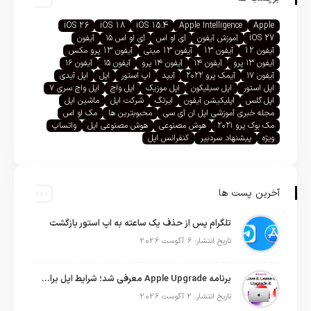
iOS 26
iOS 18
iOS 15.4
Apple Intelligence
Apple
iOS 27
آموزش آیفون
آی او اس
آی او اس ۱۵
آیفون
آیفون 12
آیفون 13
آیفون 13 مینی
آیفون 13 پرو مکس
آیفون ۱۳ پرو
آیفون ۱۴
آیفون ۱۴ پرو
آیفون ۱۵
آیفون ۱۶
آیفون ۱۷
آیمک پرو ۲۰۲۲
آیپد
اپ استور
اپل
اپل آیدی
اپل استور
اپل سیلیکون
اپل موزیک
اپل واچ
اپل واچ سری ۷
اپل گلس
اپلیکیشن آیفون
ایرتگ
شرکت اپل
ماشین اپل
مجله خبری آموزشی اپل ان آی سی
محبوبترین ها
مک او اس
مک بوک پرو ۲۰۲۱
هوش مصنوعی
هوش مصنوعی اپل
واتساپ
ویژه
پیشنهاد سردبیر
کنفرانس اپل
آخرین پست ها
تلگرام پس از حذف یک ساعته به اپ استور بازگشت
تاریخ انتشار: 6 آگوست 2026
برنامه Apple Upgrade معرفی شد؛ شرایط اپل برای اجاره آیفون، آیپد، مک و اپل واچ
تاریخ انتشار: 2 آگوست 2026