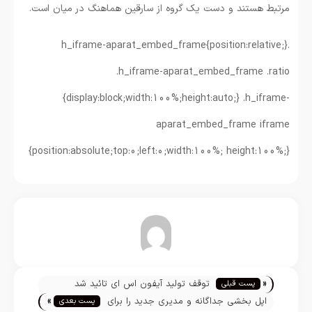
مرتبط هستند و دست یک گروه از سارقین هماهنگ در میان است.
.h_iframe-aparat_embed_frame{position:relative;}
.h_iframe-aparat_embed_frame .ratio
{display:block;width:100%;height:auto;} .h_iframe-
aparat_embed_frame iframe
{position:absolute;top:0;left:0;width:100%; height:100%;}
تیم تحریریه
«
توقف تولید آیفون اس ای تائید شد
پست قبلی
»
اپل بخشی جداگانه و مدیری جدید را برای
پست بعدی