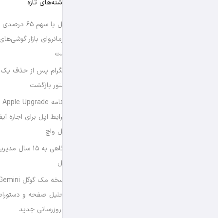
نوشته‌های تازه
اپل با سهم ۶۵ د
فرمانروای بازار گوشی‌ها
است
تلگرام پس از حذف یک س
استور بازگشت
برن
شرایط اپل برای اجاره آی
اپل واچ
نگاهی به ۱۵ سال
اپل
تحلیل صفحه و دستورات
به‌روزرسانی جدید