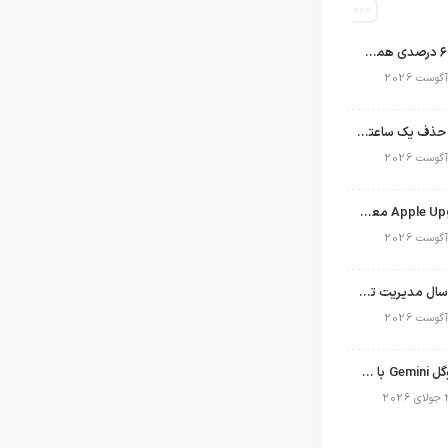
اپل با سهم ۶۵ درصدی همچنان فرمانروای بازار گوشی‌های پریمیوم جهان است
تلگرام پس از حذف یک ساعته به اپ استور بازگشت
برنامه Apple Upgrade معرفی شد؛ شرایط اپل برای اجاره آیفون، آیپد، مک و اپل واچ
نگاهی به ۱۵ سال مدیریت تیم کوک در اپل
نسخه مک گوگل Gemini با قابلیت تحلیل صفحه و دستورات صوتی در به‌روزرسانی جدید