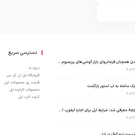
دسترسی سریع
اپل با سهم ۶۵ درصدی همچنان فرمانروای بازار گوشی‌های پریمیوم جهان است
درباره ما
فروشگاه اپل اِن آی سی
قیمت روز محصولات اپل
ک ساعته به اپ استور بازگشت
محصولات کارکرده اپل
گیفت کارت اپل
برنامه Apple Upgrade معرفی شد؛ شرایط اپل برای اجاره آیفون، آیپد، مک و اپل واچ