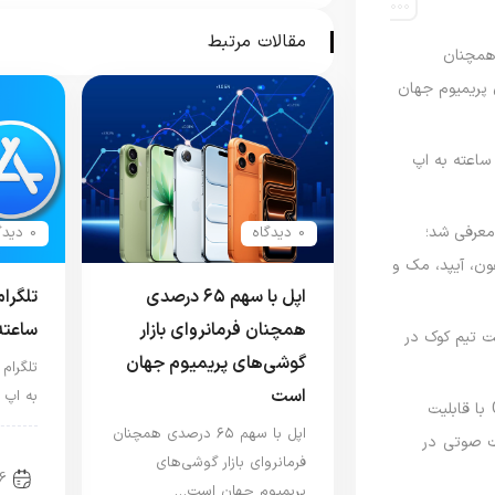
شکایت کوالکام به دادگاه می‌رود
مقالات مرتبط
رصدی همچنان
ی پریمیوم جهان
اعته به اپ
امه Apple Upgrade معرفی شد؛
0 دیدگاه
0 دیدگاه
فون، آیپد، مک و
اپل با سهم ۶۵ درصدی
تلگرا
همچنان فرمانروای بازار
ساعته
 مدیریت تیم کوک در
گوشی‌های پریمیوم جهان
تلگرام
است
به اپ 
نسخه مک گوگل Gemini با قابلیت
اپل با سهم ۶۵ درصدی همچنان
 صوتی در
اخب
فرمانروای بازار گوشی‌های
6
پریمیوم جهان است…