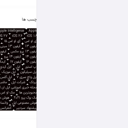
برچسب ها
pple Intelligence
Apple
OS 27
iOS 26
iOS 18
آی او اس
آی او اس ۱۵
آیفون 13
آیفون 13 مینی
آیفون 13 پرو مکس
آیفون ۱۳ پ
آیفون ۱۴
آیفون ۱۴ پرو
آیفون ۱۶
آیفون ۱۷
آیمک پ
اپ استور
اپل
اپل آیدی
اپل سیلیکون
اپل موزیک
اپل واچ سری ۷
اپل گلس
ایرتگ
شرکت اپل
ماشین
مجله خبری آموزشی اپل ان 
محبوبترین ها
مک او اس
مک بوک پرو ۲۰۲۱
هوش م
هوش مصنوعی اپل
واتسا
پیشنهاد سردبیر
کنفرانس 