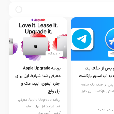
در هند را پذیرفت
0 دیدگاه
م پس از حذف یک
برنامه Apple Upgrade
 به اپ استور بازگشت
معرفی شد؛ شرایط اپل برای
اجاره آیفون، آیپد، مک و
 پس از حذف یک ساعته
اپل واچ
استور بازگشت؛ اپل دلیل…
برنامه Apple Upgrade معرفی
ار دنیای اپل
شد؛ شرایط اپل برای اجاره
2026-08-0
آیفون، آیپد، مک…