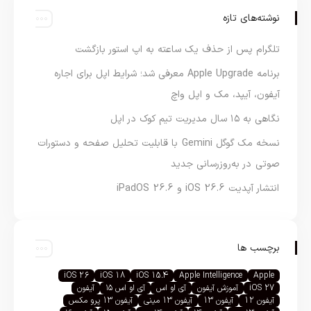
نوشته‌های تازه
تلگرام پس از حذف یک ساعته به اپ استور بازگشت
برنامه Apple Upgrade معرفی شد؛ شرایط اپل برای اجاره
آیفون، آیپد، مک و اپل واچ
نگاهی به ۱۵ سال مدیریت تیم کوک در اپل
نسخه مک گوگل Gemini با قابلیت تحلیل صفحه و دستورات
صوتی در به‌روزرسانی جدید
انتشار آپدیت iOS 26.6 و iPadOS 26.6
برچسب ها
iOS 26
iOS 18
iOS 15.4
Apple Intelligence
Apple
iOS 27
آموزش آیفون
آی او اس
آی او اس ۱۵
آیفون
آیفون 12
آیفون 13
آیفون 13 مینی
آیفون 13 پرو مکس