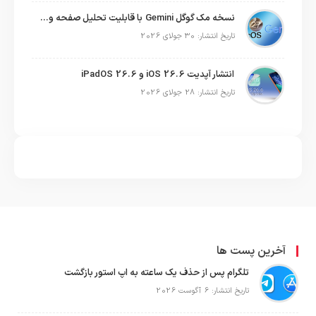
نسخه مک گوگل Gemini با قابلیت تحلیل صفحه و دستورات صوتی در به‌روزرسانی جدید
تاریخ انتشار: 30 جولای 2026
انتشار آپدیت iOS 26.6 و iPadOS 26.6
تاریخ انتشار: 28 جولای 2026
آخرین پست ها
تلگرام پس از حذف یک ساعته به اپ استور بازگشت
تاریخ انتشار: 6 آگوست 2026