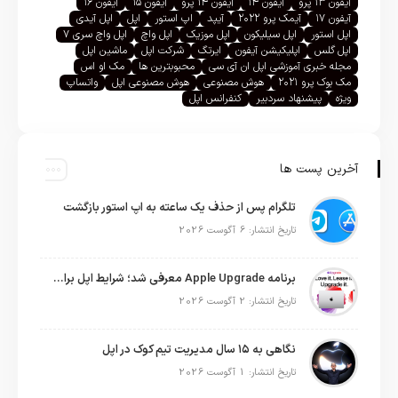
آیفون ۱۳ پرو
آیفون ۱۴
آیفون ۱۴ پرو
آیفون ۱۵
آیفون ۱۶
آیفون ۱۷
آیمک پرو ۲۰۲۲
آیپد
اپ استور
اپل
اپل آیدی
اپل استور
اپل سیلیکون
اپل موزیک
اپل واچ
اپل واچ سری ۷
اپل گلس
اپلیکیشن آیفون
ایرتگ
شرکت اپل
ماشین اپل
مجله خبری آموزشی اپل ان آی سی
محبوبترین ها
مک او اس
مک بوک پرو ۲۰۲۱
هوش مصنوعی
هوش مصنوعی اپل
واتساپ
ویژه
پیشنهاد سردبیر
کنفرانس اپل
آخرین پست ها
تلگرام پس از حذف یک ساعته به اپ استور بازگشت
تاریخ انتشار: 6 آگوست 2026
برنامه Apple Upgrade معرفی شد؛ شرایط اپل برای اجاره آیفون، آیپد، مک و اپل واچ
تاریخ انتشار: 2 آگوست 2026
نگاهی به ۱۵ سال مدیریت تیم کوک در اپل
تاریخ انتشار: 1 آگوست 2026