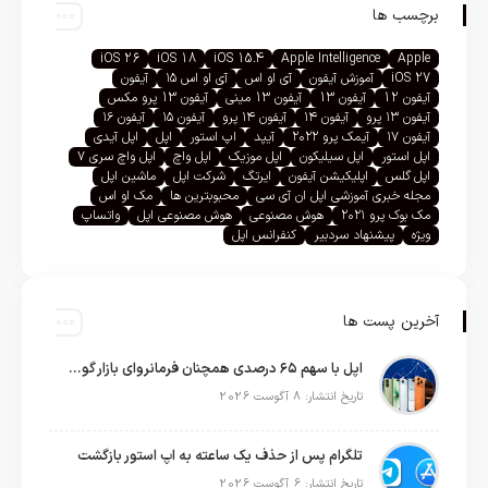
برچسب ها
iOS 26
iOS 18
iOS 15.4
Apple Intelligence
Apple
iOS 27
آموزش آیفون
آی او اس
آی او اس ۱۵
آیفون
آیفون 12
آیفون 13
آیفون 13 مینی
آیفون 13 پرو مکس
آیفون ۱۳ پرو
آیفون ۱۴
آیفون ۱۴ پرو
آیفون ۱۵
آیفون ۱۶
آیفون ۱۷
آیمک پرو ۲۰۲۲
آیپد
اپ استور
اپل
اپل آیدی
اپل استور
اپل سیلیکون
اپل موزیک
اپل واچ
اپل واچ سری ۷
اپل گلس
اپلیکیشن آیفون
ایرتگ
شرکت اپل
ماشین اپل
مجله خبری آموزشی اپل ان آی سی
محبوبترین ها
مک او اس
مک بوک پرو ۲۰۲۱
هوش مصنوعی
هوش مصنوعی اپل
واتساپ
ویژه
پیشنهاد سردبیر
کنفرانس اپل
آخرین پست ها
اپل با سهم ۶۵ درصدی همچنان فرمانروای بازار گوشی‌های پریمیوم جهان است
تاریخ انتشار: 8 آگوست 2026
تلگرام پس از حذف یک ساعته به اپ استور بازگشت
تاریخ انتشار: 6 آگوست 2026