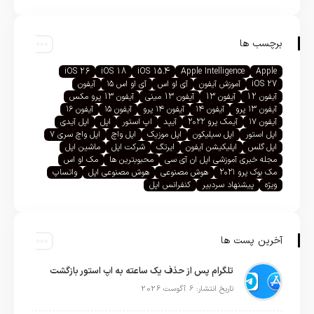
برچسب ها
iOS 26
iOS 18
iOS 15.4
Apple Intelligence
Apple
iOS 27
آموزش آیفون
آی او اس
آی او اس ۱۵
آیفون
آیفون 12
آیفون 13
آیفون 13 مینی
آیفون 13 پرو مکس
آیفون ۱۳ پرو
آیفون ۱۴
آیفون ۱۴ پرو
آیفون ۱۵
آیفون ۱۶
آیفون ۱۷
آیمک پرو ۲۰۲۲
آیپد
اپ استور
اپل
اپل آیدی
اپل استور
اپل سیلیکون
اپل موزیک
اپل واچ
اپل واچ سری ۷
اپل گلس
اپلیکیشن آیفون
ایرتگ
شرکت اپل
ماشین اپل
مجله خبری آموزشی اپل ان آی سی
محبوبترین ها
مک او اس
مک بوک پرو ۲۰۲۱
هوش مصنوعی
هوش مصنوعی اپل
واتساپ
ویژه
پیشنهاد سردبیر
کنفرانس اپل
آخرین پست ها
تلگرام پس از حذف یک ساعته به اپ استور بازگشت
تاریخ انتشار: 6 آگوست 2026