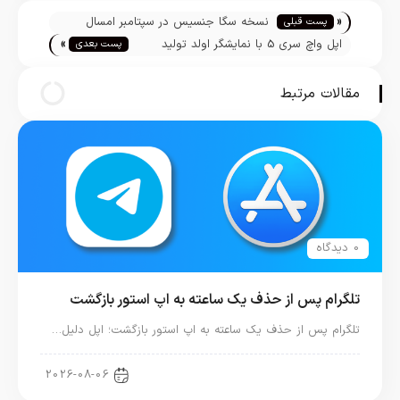
تیم تحریریه
«
نسخه سگا جنسیس در سپتامبر امسال
پست قبلی
»
آماده معرفی و عرضه می‌شود
اپل واچ سری 5 با نمایشگر اولد تولید
پست بعدی
می‌شود
مقالات مرتبط
0 دیدگاه
تلگرام پس از حذف یک ساعته به اپ استور بازگشت
تلگرام پس از حذف یک ساعته به اپ استور بازگشت؛ اپل دلیل…
اخبار دنیای اپل
2026-08-06