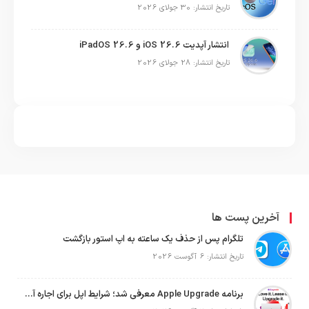
تاریخ انتشار: 30 جولای 2026
انتشار آپدیت iOS 26.6 و iPadOS 26.6
تاریخ انتشار: 28 جولای 2026
آخرین پست ها
تلگرام پس از حذف یک ساعته به اپ استور بازگشت
تاریخ انتشار: 6 آگوست 2026
برنامه Apple Upgrade معرفی شد؛ شرایط اپل برای اجاره آیفون، آیپد، مک و اپل واچ