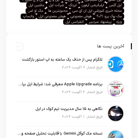
اپل گلس
اپلیکیشن آیفون
ایرتگ
شرکت اپل
ماشین اپل
مجله خبری آموزشی اپل ان آی سی
محبوبترین ها
مک او اس
مک بوک پرو ۲۰۲۱
هوش مصنوعی
هوش مصنوعی اپل
واتساپ
ویژه
پیشنهاد سردبیر
کنفرانس اپل
آخرین پست ها
تلگرام پس از حذف یک ساعته به اپ استور بازگشت
تاریخ انتشار: 6 آگوست 2026
برنامه Apple Upgrade معرفی شد؛ شرایط اپل برای اجاره آیفون، آیپد، مک و اپل واچ
تاریخ انتشار: 2 آگوست 2026
نگاهی به ۱۵ سال مدیریت تیم کوک در اپل
تاریخ انتشار: 1 آگوست 2026
نسخه مک گوگل Gemini با قابلیت تحلیل صفحه و دستورات صوتی در به‌روزرسانی جدید