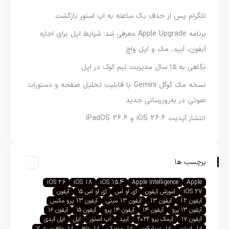
تلگرام پس از حذف یک ساعته به اپ استور بازگشت
برنامه Apple Upgrade معرفی شد؛ شرایط اپل برای اجاره
آیفون، آیپد، مک و اپل واچ
نگاهی به ۱۵ سال مدیریت تیم کوک در اپل
نسخه مک گوگل Gemini با قابلیت تحلیل صفحه و دستورات
صوتی در به‌روزرسانی جدید
انتشار آپدیت iOS 26.6 و iPadOS 26.6
برچسب ها
iOS 26
iOS 18
iOS 15.4
Apple Intelligence
Apple
iOS 27
آموزش آیفون
آی او اس
آی او اس ۱۵
آیفون
آیفون 12
آیفون 13
آیفون 13 مینی
آیفون 13 پرو مکس
آیفون ۱۳ پرو
آیفون ۱۴
آیفون ۱۴ پرو
آیفون ۱۵
آیفون ۱۶
آیفون ۱۷
آیمک پرو ۲۰۲۲
آیپد
اپ استور
اپل
اپل آیدی
اپل استور
اپل سیلیکون
اپل موزیک
اپل واچ
اپل واچ سری ۷