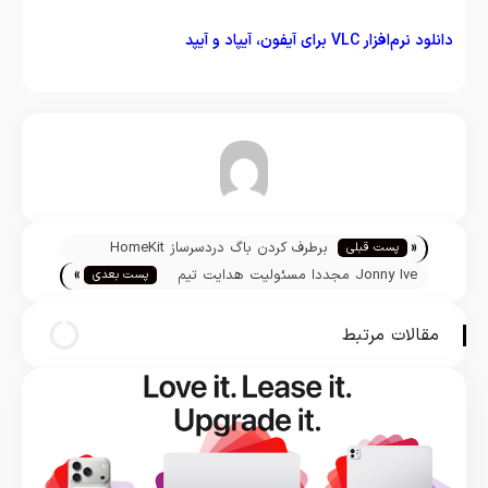
دانلود نرم‌افزار VLC برای آیفون، آیپاد و آیپد
تیم تحریریه
«
برطرف کردن باگ دردسرساز HomeKit
پست قبلی
»
توسط اپل
Jonny Ive مجددا مسئولیت هدایت تیم
پست بعدی
طراحی اپل را بر عهده گرفت
مقالات مرتبط