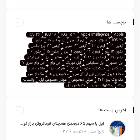
برچسب ها
iOS 26
iOS 18
iOS 15.4
Apple Intelligence
Apple
iOS 27
آموزش آیفون
آی او اس
آی او اس ۱۵
آیفون
آیفون 12
آیفون 13
آیفون 13 مینی
آیفون 13 پرو مکس
آیفون ۱۳ پرو
آیفون ۱۴
آیفون ۱۴ پرو
آیفون ۱۵
آیفون ۱۶
آیفون ۱۷
آیمک پرو ۲۰۲۲
آیپد
اپ استور
اپل
اپل آیدی
اپل استور
اپل سیلیکون
اپل موزیک
اپل واچ
اپل واچ سری ۷
اپل گلس
اپلیکیشن آیفون
ایرتگ
شرکت اپل
ماشین اپل
مجله خبری آموزشی اپل ان آی سی
محبوبترین ها
مک او اس
مک بوک پرو ۲۰۲۱
هوش مصنوعی
هوش مصنوعی اپل
واتساپ
ویژه
پیشنهاد سردبیر
کنفرانس اپل
آخرین پست ها
اپل با سهم ۶۵ درصدی همچنان فرمانروای بازار گوشی‌های پریمیوم جهان است
تاریخ انتشار: 8 آگوست 2026