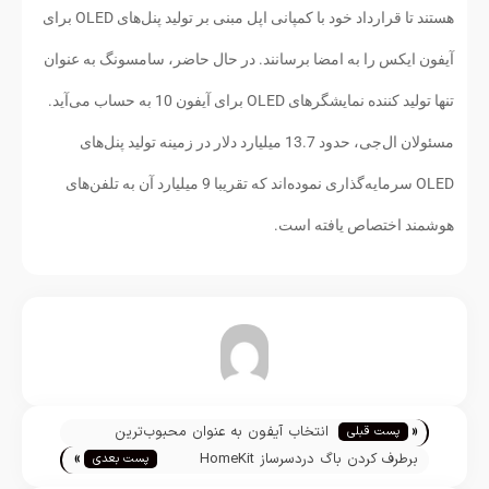
هستند تا قرارداد خود با کمپانی اپل مبنی بر تولید پنل‌های OLED برای
آیفون ایکس را به امضا برسانند. در حال حاضر، سامسونگ به عنوان
تنها تولید کننده نمایشگرهای OLED برای آيفون 10 به حساب می‌آید.
مسئولان ال‌جی، حدود 13.7 میلیارد دلار در زمینه تولید پنل‌های
OLED سرمایه‌گذاری نموده‌اند که تقریبا 9 میلیارد آن به تلفن‌های
هوشمند اختصاص یافته است.
تیم تحریریه
«
انتخاب آیفون به عنوان محبوب‌ترین
پست قبلی
»
دوربین از دید Flickr
برطرف کردن باگ دردسرساز HomeKit
پست بعدی
توسط اپل