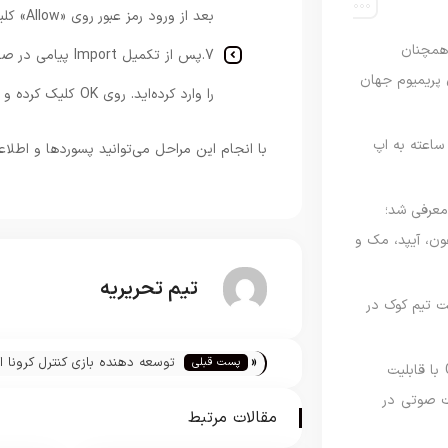
بعد از ورود رمز عبور روی «Allow» کلیک کنید.
رصدی همچنان
7.پس از تکمیل t
ی پریمیوم جهان
را وارد کرده‌اید. روی OK کلیک کرده و به مرور وب ادامه دهید.
اعته به اپ
با انجام این مراحل می‌توانید پسوردها و اطلاعا
امه Apple Upgrade معرفی شد؛
فون، آیپد، مک و
تیم تحریریه
 مدیریت تیم کوک در
«
توسعه دهنده بازی کنترل کرونا از
پست قبلی
نسخه مک گوگل Gemini با قابلیت
شکایت کرد
 صوتی در
مقالات مرتبط