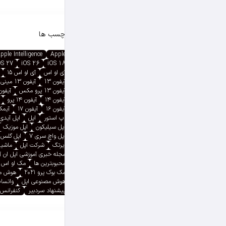
برچسب ها
pple Intelligence
Apple
OS 27
iOS 26
iOS 18
آی او اس
آی او اس ۱۵
آیفون 13
آیفون 13 مینی
آیفون 13 پرو مکس
آیفون ۱۳ پ
آیفون ۱۴
آیفون ۱۴ پرو
آیفون ۱۶
آیفون ۱۷
آیمک پ
اپ استور
اپل
اپل آیدی
اپل سیلیکون
اپل موزیک
اپل واچ سری ۷
اپل گلس
ایرتگ
شرکت اپل
ماشین
مجله خبری آموزشی اپل ان 
محبوبترین ها
مک او اس
مک بوک پرو ۲۰۲۱
هوش م
هوش مصنوعی اپل
واتسا
پیشنهاد سردبیر
کنفرانس 