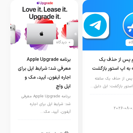
0 دیدگاه
م پس از حذف یک
برنامه Apple Upgrade
 به اپ استور بازگشت
معرفی شد؛ شرایط اپل برای
اجاره آیفون، آیپد، مک و
 پس از حذف یک ساعته
اپل واچ
استور بازگشت؛ اپل دلیل…
برنامه Apple Upgrade معرفی
ار دنیای اپل
شد؛ شرایط اپل برای اجاره
2026-08-0
آیفون، آیپد، مک…
اخبار آیپد