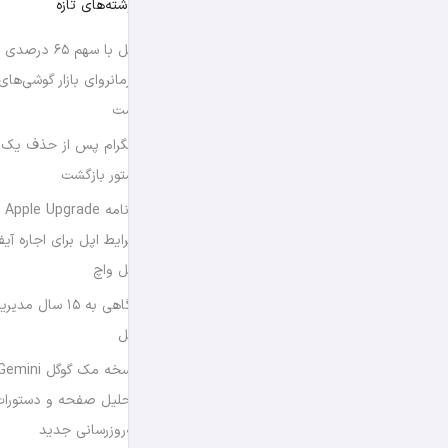
نوشته‌های تازه
اپل با سهم ۶۵ د
فرمانروای بازار گوشی‌ها
است
تلگرام پس از حذف یک س
استور بازگشت
برن
شرایط اپل برای اجاره آی
اپل واچ
نگاهی به ۱۵ سال
اپل
تحلیل صفحه و دستورات
به‌روزرسانی جدید