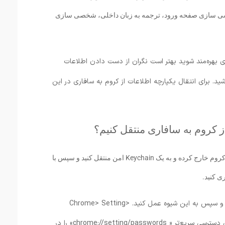
شی سازی صفحه ورود، ترجمه به زبان داخلی، شخصی سازی
ری بهره‌مند شوید بهتر است نگران از دست دادن اطلاعات
ید. برای انتقال یکپارچه اطلاعات از کروم به سافاری در این
ز کروم به سافاری منتقل کنیم؟
قبل از هر کاری باید پسوردهای ذخیره شده را از کروم خارج کرده و به یک Keychain امن منتقل کنید و سپس با
ی کنید.
1.کروم را در مک خود راه اندازی کرده و سپس به این شیوه عمل کنید. Chrome> Setting>
Passwords . همچنین می‌توانید برای دسترسی سریع‌تر « chrome://setting/passwords» را در