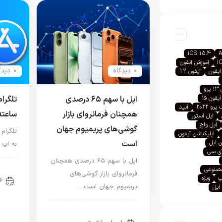
iOS 15.4
A
i
آموزش آیفون
0 دیدگاه
0 دیدگاه
آیفون
آیفون 12
رو
اپل با سهم ۶۵ درصدی
تلگرا
آیفون ۱۵
رو ۲۰۲۲
آیپد
همچنان فرمانروای بازار
ساعته
اپل استور
اپل واچ
گوشی‌های پریمیوم جهان
تلگرام
اپلیکیشن آیفون
است
 اپل
به اپ 
آی سی
اپل با سهم ۶۵ درصدی همچنان
اخب
صنوعی
فرمانروای بازار گوشی‌های
پ
ویژه
6
پریمیوم جهان است…
اپل
اخبار آیفون