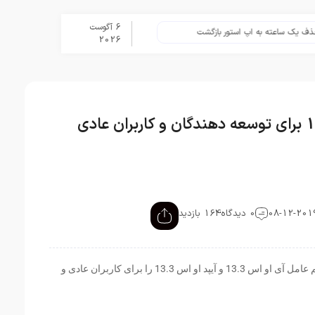
6 آگوست
اعته به اپ استور بازگشت
برنامه Apple Upgrade معرفی شد؛ شرایط اپل برای اجاره آیفون، آیپد، مک و اپل واچ
2026
چهارمین بتای آی او اس 13.3 برای توسعه دهندگان و کاربران عادی
0 دیدگاه
164 بازدید
شرکت اپل به تازگی چهارمین نسخه بتای سیستم عامل آی او اس 13.3 و آیپد او اس 13.3 را برای کاربران عادی و