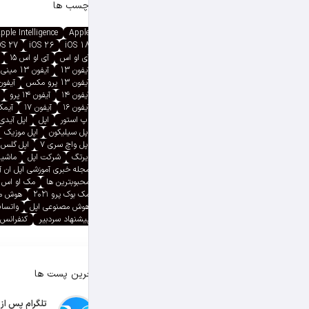
برچسب ها
pple Intelligence
Apple
OS 27
iOS 26
iOS 18
آی او اس
آی او اس ۱۵
آیفون 13
آیفون 13 مینی
آیفون 13 پرو مکس
آیفون ۱۳ پ
آیفون ۱۴
آیفون ۱۴ پرو
آیفون ۱۶
آیفون ۱۷
آیمک پ
اپ استور
اپل
اپل آیدی
اپل سیلیکون
اپل موزیک
اپل واچ سری ۷
اپل گلس
ایرتگ
شرکت اپل
ماشین
مجله خبری آموزشی اپل ان 
محبوبترین ها
مک او اس
مک بوک پرو ۲۰۲۱
هوش م
هوش مصنوعی اپل
واتسا
پیشنهاد سردبیر
کنفرانس 
آخرین پست ها