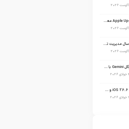
برنامه Apple Upgrade معرفی شد؛ شرایط اپل برای اجاره آیفون، آیپد، مک و اپل واچ
نگاهی به ۱۵ سال مدیریت تیم کوک در اپل
نسخه مک گوگل Gemini با قابلیت تحلیل صفحه و دستورات صوتی در به‌روزرسانی جدید
انتشار آپدیت iOS 26.6 و iPadOS 26.6