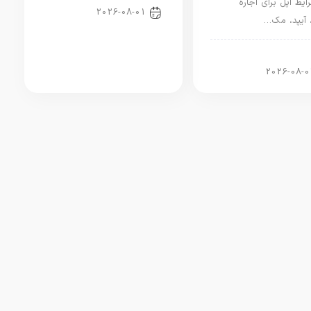
ایط اپل برای اجاره
2026-08-01
 آیپد، مک…
ر آیپد
2026-08-0