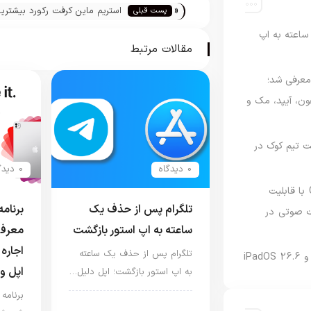
«
استریم ماین کرفت رکورد بیشتری
پست قبلی
تماشا را از طرف کاربران یوتیوب د
اعته به اپ
مقالات مرتبط
امه Apple Upgrade معرفی شد؛
فون، آیپد، مک و
 مدیریت تیم کوک در
0 دیدگاه
0 دیدگاه
نسخه مک گوگل Gemini با قابلیت
تلگرام پس از حذف یک
 صوتی در
ساعته به اپ استور بازگشت
معرفی
اجاره 
تلگرام پس از حذف یک ساعته
اپل و
به اپ استور بازگشت؛ اپل دلیل…
اخبار دنیای اپل