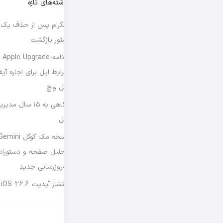
نوشته‌های تازه
تلگرام پس از حذف یک س
استور بازگشت
برن
شرایط اپل برای اجاره آی
اپل واچ
نگاهی به ۱۵ سال
اپل
تحلیل صفحه و دستورات
به‌روزرسانی جدید
انتشار آپدیت iOS 26.6 و iPadOS 26.6