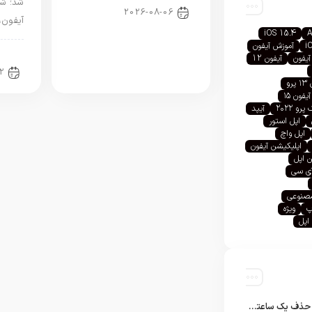
شد؛ شر
2026-08-06
آیفون،
iOS 15.4
A
i
آموزش آیفون
اخبا
آیفون
آیفون 12
2
رو
آیفون ۱۵
رو ۲۰۲۲
آیپد
اپل استور
اپل واچ
اپلیکیشن آیفون
 اپل
آی سی
صنوعی
پ
ویژه
اپل
تلگرام پس از حذف یک ساعته به اپ استور بازگشت