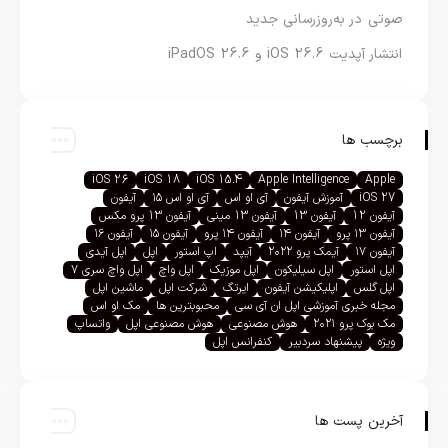
صوتی در به‌روزرسانی جدید
انتشار آپدیت iOS 26.6 و iPadOS 26.6
برچسب ها
iOS 26
iOS 18
iOS 15.4
Apple Intelligence
Apple
iOS 27
آموزش آیفون
آی او اس
آی او اس ۱۵
آیفون
آیفون 12
آیفون 13
آیفون 13 مینی
آیفون 13 پرو مکس
آیفون ۱۳ پرو
آیفون ۱۴
آیفون ۱۴ پرو
آیفون ۱۵
آیفون ۱۶
آیفون ۱۷
آیمک پرو ۲۰۲۲
آیپد
اپ استور
اپل
اپل آیدی
اپل استور
اپل سیلیکون
اپل موزیک
اپل واچ
اپل واچ سری ۷
اپل گلس
اپلیکیشن آیفون
ایرتگ
شرکت اپل
ماشین اپل
مجله خبری آموزشی اپل ان آی سی
محبوبترین ها
مک او اس
مک بوک پرو ۲۰۲۱
هوش مصنوعی
هوش مصنوعی اپل
واتساپ
ویژه
پیشنهاد سردبیر
کنفرانس اپل
آخرین پست ها