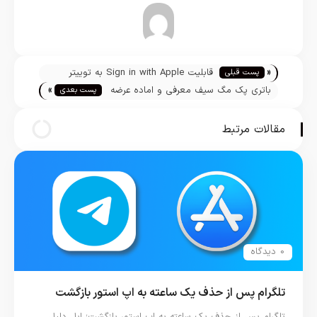
تیم تحریریه
«
قابلیت Sign in with Apple به توییتر
پست قبلی
»
می‌آید
باتری پک مگ سیف معرفی و اماده عرضه
پست بعدی
شد
مقالات مرتبط
0 دیدگاه
تلگرام پس از حذف یک ساعته به اپ استور بازگشت
تلگرام پس از حذف یک ساعته به اپ استور بازگشت؛ اپل دلیل…