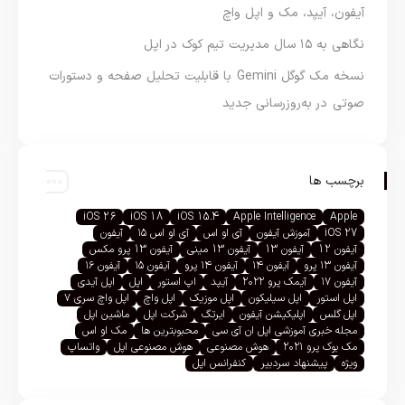
آیفون، آیپد، مک و اپل واچ
نگاهی به ۱۵ سال مدیریت تیم کوک در اپل
نسخه مک گوگل Gemini با قابلیت تحلیل صفحه و دستورات
صوتی در به‌روزرسانی جدید
برچسب ها
iOS 26
iOS 18
iOS 15.4
Apple Intelligence
Apple
iOS 27
آموزش آیفون
آی او اس
آی او اس ۱۵
آیفون
آیفون 12
آیفون 13
آیفون 13 مینی
آیفون 13 پرو مکس
آیفون ۱۳ پرو
آیفون ۱۴
آیفون ۱۴ پرو
آیفون ۱۵
آیفون ۱۶
آیفون ۱۷
آیمک پرو ۲۰۲۲
آیپد
اپ استور
اپل
اپل آیدی
اپل استور
اپل سیلیکون
اپل موزیک
اپل واچ
اپل واچ سری ۷
اپل گلس
اپلیکیشن آیفون
ایرتگ
شرکت اپل
ماشین اپل
مجله خبری آموزشی اپل ان آی سی
محبوبترین ها
مک او اس
مک بوک پرو ۲۰۲۱
هوش مصنوعی
هوش مصنوعی اپل
واتساپ
ویژه
پیشنهاد سردبیر
کنفرانس اپل