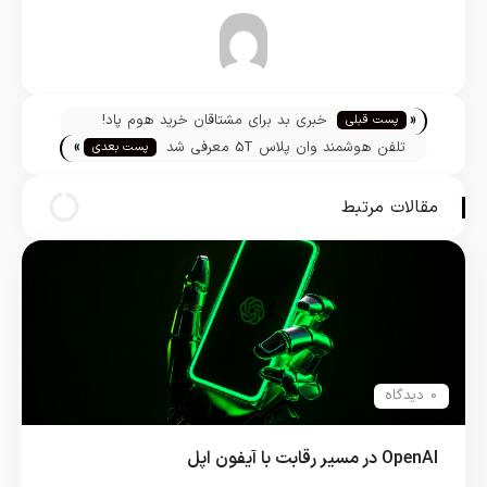
تیم تحریریه
«
خبری بد برای مشتاقان خرید هوم پاد!
پست قبلی
»
تلفن هوشمند وان پلاس 5T معرفی شد
پست بعدی
مقالات مرتبط
0 دیدگاه
OpenAI در مسیر رقابت با آیفون اپل