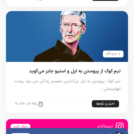
0 دیدگاه
تیم کوک از پیوستن به اپل و استیو جابز می‌گوید
تیم کوک: پیوستن به اپل بزرگ‌ترین تصمیم زندگی من بود روایت
الهام‌بخش…
اخبار و تازه‌ها
2026-02-25
اینستاگرام
دنبال کنید