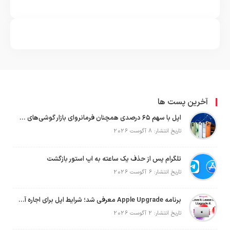
آخرین پست ها
اپل با سهم ۶۵ درصدی همچنان فرمانروای بازار گوشی‌های پریمیوم جهان است
تاریخ انتشار: 8 آگوست 2026
تلگرام پس از حذف یک ساعته به اپ استور بازگشت
تاریخ انتشار: 6 آگوست 2026
برنامه Apple Upgrade معرفی شد؛ شرایط اپل برای اجاره آیفون، آیپد، مک و اپل واچ
تاریخ انتشار: 2 آگوست 2026