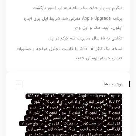
تلگرام پس از حذف یک ساعته به اپ استور بازگشت
برنامه Apple Upgrade معرفی شد؛ شرایط اپل برای اجاره
آیفون، آیپد، مک و اپل واچ
نگاهی به ۱۵ سال مدیریت تیم کوک در اپل
نسخه مک گوگل Gemini با قابلیت تحلیل صفحه و دستورات
صوتی در به‌روزرسانی جدید
برچسب ها
iOS 26
iOS 18
iOS 15.4
Apple Intelligence
Apple
iOS 27
آموزش آیفون
آی او اس
آی او اس ۱۵
آیفون
آیفون 12
آیفون 13
آیفون 13 مینی
آیفون 13 پرو مکس
آیفون ۱۳ پرو
آیفون ۱۴
آیفون ۱۴ پرو
آیفون ۱۵
آیفون ۱۶
آیفون ۱۷
آیمک پرو ۲۰۲۲
آیپد
اپ استور
اپل
اپل آیدی
اپل استور
اپل سیلیکون
اپل موزیک
اپل واچ
اپل واچ سری ۷
اپل گلس
اپلیکیشن آیفون
ایرتگ
شرکت اپل
ماشین اپل
مجله خبری آموزشی اپل ان آی سی
محبوبترین ها
مک او اس