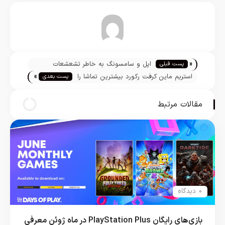
تیم تحریریه
«
اپل و سامسونگ به خاطر تشعشعات
پست قبلی
»
تلفن‌های هوشمند به دادگاه می‌روند
استریم ماین کرفت رکورد بیشترین تماشا را
پست بعدی
از طرف کاربران یوتیوب دارد
مقالات مرتبط
0 دیدگاه
بازی‌های رایگان PlayStation Plus در ماه ژوئن معرفی