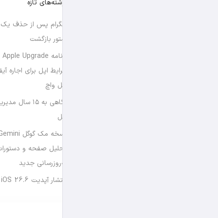
نوشته‌های تازه
تلگرام پس از حذف یک س
استور بازگشت
برن
شرایط اپل برای اجاره آی
اپل واچ
نگاهی به ۱۵ سال
اپل
تحلیل صفحه و دستورات
به‌روزرسانی جدید
انتشار آپدیت iOS 26.6 و iPadOS 26.6