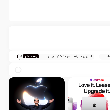
»
 آی او اس 12.4 آماده
آمازون با پشت سر گذاشتن اپل و
پست بعدی
گوگل به ارزشمندترین کمپانی دنیا
تبدیل شد