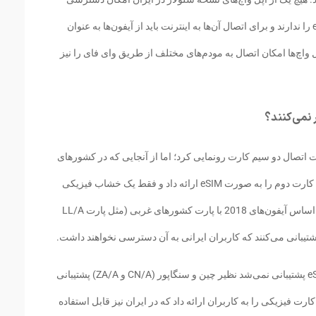
مستقیم به اینترنت از طریق شبکه همراه و eSIM را ندارند و برای اتصال آن‌ها به اینترنت باید از آیفون‌ها به عنوان
ل واچ‌ها امکان اتصال به مودم‌های مختلف از طریق وای فای را نیز
 نمی‌کنند؟
2018 از آیفون XS و XS Max باقابلیت اتصال دو سیم کارت رونمایی کرد؛ اما از آنجایی که در کشورهای
اروپایی و آمریکایی eSIM پشتیبانی می‌شد، سیم کارت دوم را به صورت eSIM ارائه داد و فقط یک خشاب فیزیکی
برای اتصال سیم کارت در آن‌ها تعبیه کرد. بر این اساس آیفون‌های 2018 با پارت کشورهای غربی (مثل پارت LL/A
از طرف دیگر اپل در برخی از کشورهایی که eSim پشتیبانی نمی‌شد نظیر چین و سنگاپور (CN/A و ZA/A) پشتیبانی
م کارت فیزیکی را به کاربران ارائه داد که در ایران نیز قابل استفاده