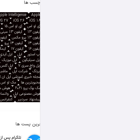
برچسب ها
pple Intelligence
Apple
OS 27
iOS 26
iOS 18
آی او اس
آی او اس ۱۵
آیفون 13
آیفون 13 مینی
آیفون 13 پرو مکس
آیفون ۱۳ پ
آیفون ۱۴
آیفون ۱۴ پرو
آیفون ۱۶
آیفون ۱۷
آیمک پ
اپ استور
اپل
اپل آیدی
اپل سیلیکون
اپل موزیک
اپل واچ سری ۷
اپل گلس
ایرتگ
شرکت اپل
ماشین
مجله خبری آموزشی اپل ان 
محبوبترین ها
مک او اس
مک بوک پرو ۲۰۲۱
هوش م
هوش مصنوعی اپل
واتسا
پیشنهاد سردبیر
کنفرانس 
آخرین پست ها