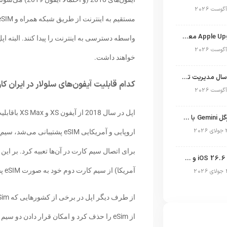
برنامه Apple Upgrade معرفی شد؛ شرایط اپل برای اجاره آیفون، آیپد، مک و اپل واچ
واسطه دسترسی به اینترنت را پیدا کنند. البته اپ
خواهند داشت.
نگاهی به ۱۵ سال مدیریت تیم کوک در اپل
کدام قابلیت آیفون‌های سلولار در ایران کار
اپل در سال 
نسخه مک گوگل Gemini با قابلیت تحلیل صفحه و دستورات صوتی در به‌روزرسانی جدید
انتشار آپدیت iOS 26.6 و iPadOS 26.6
آمریکا) از سیم کارت دوم خود به صورت eSIM پشتیبانی می‌کنند که کاربران ایرانی به آن دسترسی نخواهند داشت.
از eSim را حذف کرد و امکان قرار دادن دو سی