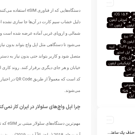
دستگاه‌هایی که از فناو
iOS 15.4
A
i
آموزش آیفون
دلیل خشاب سیم کارت در آن‌ها جا سازی نشده اس
آیفون
آیفون 12
شمالی و اروپای غربی آماده عرضه شده است و ام
رو
آیفون ۱۵
می‌شود تا دستگاهی مثل اپل واچ بتواند بدون نیا
رو ۲۰۲۲
آیپد
اپل استور
متصل شود و کاربر بتواند حتی بدون نیاز به دس
اپل واچ
اپلیکیشن آیفون
خیابان و هر جای دیگری برقرار کنند. روند کاری
 اپل
آی سی
کد است که معم
صنوعی
پ
ویژه
می‌شوند.
اپل
چرا اپل واچ‌های سلولار در ایران کار نمی‌کن
مهم‌ترین
تلگرام پس از حذف یک ساعته به اپ استور بازگشت
آیفون‌های 2018