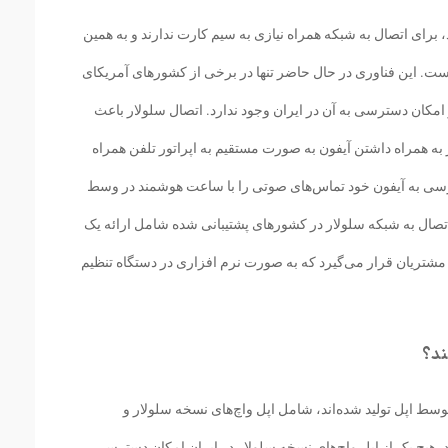
ری eSIM استفاده می‌کنند، برای اتصال به شبکه همراه نیازی به سیم کارت ندارند و به همین
ت. این فناوری در حال حاضر تنها در برخی از کشورهای آمریکای
کان دسترسی به آن در ایران وجود ندارد. اتصال سلولار باعث
ز به همراه داشتن آیفون به صورت مستقیم به اپراتور تلفن همراه
ترسی به آیفون خود تماس‌های صوتی را با ساعت هوشمند در وسط
 اتصال به شبکه سلولار در کشورهای پشتیبانی شده شامل ارائه یک
ولاً از طریق QR Code در اختیار مشتریان قرار می‌گیرد که به صورت نرم افزاری در دستگاه تنظیم
ند؟
 دستگاه‌های سلولار مبتنی بر eSIM که توسط اپل تولید شده‌اند، شامل اپل واچ‌های نسخه سلولار و
 (و احتمالاً آیفون 2019) می‌شوند. هیچ یک از اپل واچ‌های نسخه سلولار در ایران امکان دسترسی