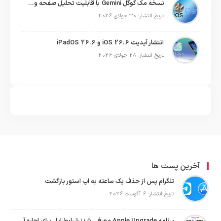
نسخه مک گوگل Gemini با قابلیت تحلیل صفحه و دستورات صوتی در به‌روزرسانی جدید
تاریخ انتشار: 30 جولای 2026
انتشار آپدیت iOS 26.6 و iPadOS 26.6
تاریخ انتشار: 28 جولای 2026
آخرین پست ها
تلگرام پس از حذف یک ساعته به اپ استور بازگشت
تاریخ انتشار: 6 آگوست 2026