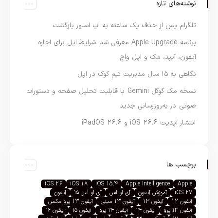
نوشته‌های تازه
تلگرام پس از حذف یک ساعته به اپ استور بازگشت
برنامه Apple Upgrade معرفی شد؛ شرایط اپل برای اجاره
آیفون، آیپد، مک و اپل واچ
نگاهی به ۱۵ سال مدیریت تیم کوک در اپل
نسخه مک گوگل Gemini با قابلیت تحلیل صفحه و دستورات
صوتی در به‌روزرسانی جدید
انتشار آپدیت iOS 26.6 و iPadOS 26.6
برچسب ها
iOS 26
iOS 18
iOS 15.4
Apple Intelligence
Apple
iOS 27
آموزش آیفون
آی او اس
آی او اس ۱۵
آیفون
آیفون 12
آیفون 13
آیفون 13 مینی
آیفون 13 پرو مکس
آیفون ۱۳ پرو
آیفون ۱۴
آیفون ۱۴ پرو
آیفون ۱۵
آیفون ۱۶