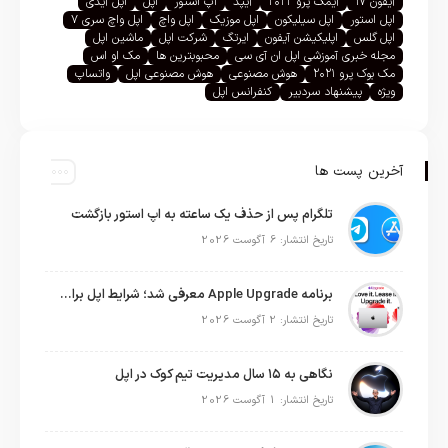
آیفون ۱۷
آیمک پرو ۲۰۲۲
آیپد
اپ استور
اپل
اپل آیدی
اپل استور
اپل سیلیکون
اپل موزیک
اپل واچ
اپل واچ سری ۷
اپل گلس
اپلیکیشن آیفون
ایرتگ
شرکت اپل
ماشین اپل
مجله خبری آموزشی اپل ان آی سی
محبوبترین ها
مک او اس
مک بوک پرو ۲۰۲۱
هوش مصنوعی
هوش مصنوعی اپل
واتساپ
ویژه
پیشنهاد سردبیر
کنفرانس اپل
آخرین پست ها
تلگرام پس از حذف یک ساعته به اپ استور بازگشت
تاریخ انتشار: 6 آگوست 2026
برنامه Apple Upgrade معرفی شد؛ شرایط اپل برای اجاره آیفون، آیپد، مک و اپل واچ
تاریخ انتشار: 2 آگوست 2026
نگاهی به ۱۵ سال مدیریت تیم کوک در اپل
تاریخ انتشار: 1 آگوست 2026