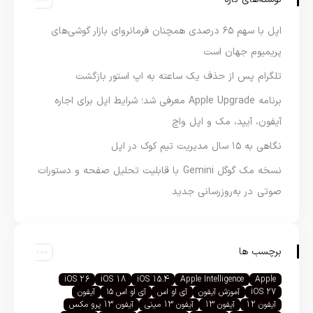
اپل با سهم ۶۵ درصدی همچنان فرمانروای بازار گوشی‌های
پریمیوم جهان است
تلگرام پس از حذف یک ساعته به اپ استور بازگشت
برنامه Apple Upgrade معرفی شد؛ شرایط اپل برای اجاره
آیفون، آیپد، مک و اپل واچ
نگاهی به ۱۵ سال مدیریت تیم کوک در اپل
نسخه مک گوگل Gemini با قابلیت تحلیل صفحه و دستورات
صوتی در به‌روزرسانی جدید
برچسب ها
iOS 26
iOS 18
iOS 15.4
Apple Intelligence
Apple
iOS 27
آموزش آیفون
آی او اس
آی او اس ۱۵
آیفون
آیفون 12
آیفون 13
آیفون 13 مینی
آیفون 13 پرو مکس