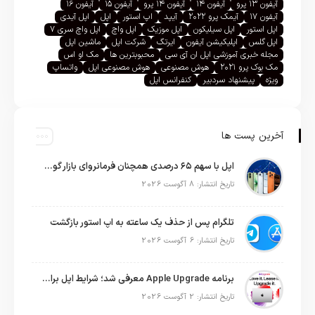
آیفون ۱۳ پرو
آیفون ۱۴
آیفون ۱۴ پرو
آیفون ۱۵
آیفون ۱۶
آیفون ۱۷
آیمک پرو ۲۰۲۲
آیپد
اپ استور
اپل
اپل آیدی
اپل استور
اپل سیلیکون
اپل موزیک
اپل واچ
اپل واچ سری ۷
اپل گلس
اپلیکیشن آیفون
ایرتگ
شرکت اپل
ماشین اپل
مجله خبری آموزشی اپل ان آی سی
محبوبترین ها
مک او اس
مک بوک پرو ۲۰۲۱
هوش مصنوعی
هوش مصنوعی اپل
واتساپ
ویژه
پیشنهاد سردبیر
کنفرانس اپل
آخرین پست ها
اپل با سهم ۶۵ درصدی همچنان فرمانروای بازار گوشی‌های پریمیوم جهان است
تاریخ انتشار: 8 آگوست 2026
تلگرام پس از حذف یک ساعته به اپ استور بازگشت
تاریخ انتشار: 6 آگوست 2026
برنامه Apple Upgrade معرفی شد؛ شرایط اپل برای اجاره آیفون، آیپد، مک و اپل واچ
تاریخ انتشار: 2 آگوست 2026