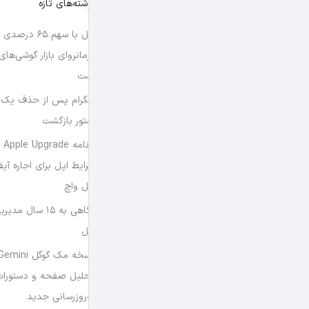
نوشته‌های تازه
اپل با سهم ۶۵ د
فرمانروای بازار گوشی‌ها
است
تلگرام پس از حذف یک س
استور بازگشت
برن
شرایط اپل برای اجاره آی
اپل واچ
نگاهی به ۱۵ سال
اپل
تحلیل صفحه و دستورات
به‌روزرسانی جدید