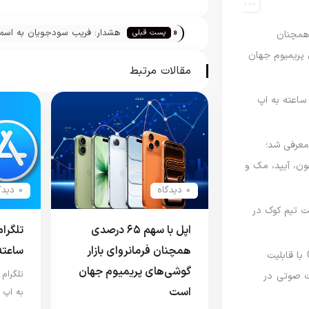
«
هشدار: فریب سودجویان به اسم
پست قبلی
رصدی همچنان
خدمات اکتیو کردن اپل آیدی را ن
ی پریمیوم جهان
مقالات مرتبط
اعته به اپ
امه Apple Upgrade معرفی شد؛
فون، آیپد، مک و
0 دیدگاه
0 دیدگاه
 مدیریت تیم کوک در
اپل با سهم ۶۵ درصدی
تلگرا
همچنان فرمانروای بازار
ساعته
نسخه مک گوگل Gemini با قابلیت
گوشی‌های پریمیوم جهان
تلگرام
 صوتی در
است
به اپ 