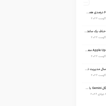
اپل با سهم ۶۵ درصدی همچنان فرمانروای بازار گوشی‌های پریمیوم جهان است
تلگرام پس از حذف یک ساعته به اپ استور بازگشت
برنامه Apple Upgrade معرفی شد؛ شرایط اپل برای اجاره آیفون، آیپد، مک و اپل واچ
نگاهی به ۱۵ سال مدیریت تیم کوک در اپل
نسخه مک گوگل Gemini با قابلیت تحلیل صفحه و دستورات صوتی در به‌روزرسانی جدید