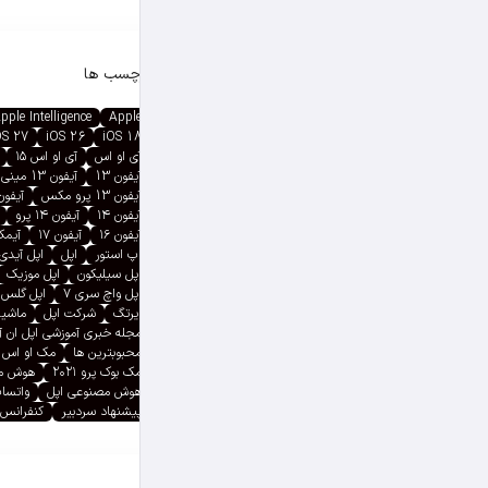
برچسب ها
pple Intelligence
Apple
OS 27
iOS 26
iOS 18
آی او اس
آی او اس ۱۵
آیفون 13
آیفون 13 مینی
آیفون 13 پرو مکس
آیفون ۱۳ پ
آیفون ۱۴
آیفون ۱۴ پرو
آیفون ۱۶
آیفون ۱۷
آیمک پ
اپ استور
اپل
اپل آیدی
اپل سیلیکون
اپل موزیک
اپل واچ سری ۷
اپل گلس
ایرتگ
شرکت اپل
ماشین
مجله خبری آموزشی اپل ان 
محبوبترین ها
مک او اس
مک بوک پرو ۲۰۲۱
هوش م
هوش مصنوعی اپل
واتسا
پیشنهاد سردبیر
کنفرانس 