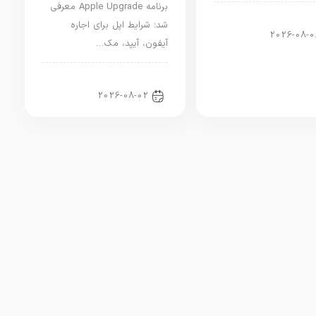
برنامه Apple Upgrade معرفی
ار دنیای اپل
شد؛ شرایط اپل برای اجاره
2026-08-0
آیفون، آیپد، مک…
اخبار آیپد
2026-08-02