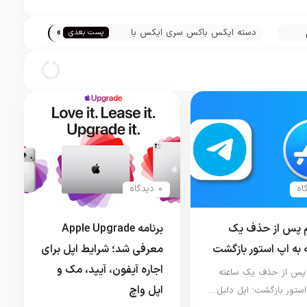
»
دسته ایکس باکس سری ایکس با
پست بعدی
خورید
آیفون سازگار است
0 دیدگاه
م پس از حذف یک
برنامه Apple Upgrade
 به اپ استور بازگشت
معرفی شد؛ شرایط اپل برای
اجاره آیفون، آیپد، مک و
 پس از حذف یک ساعته
اپل واچ
استور بازگشت؛ اپل دلیل…