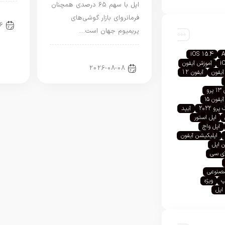
اپل با سهم ۶۵ درصدی همچنان
اخب
فرمانروای بازار گوشی‌های
6
پریمیوم جهان است…
iOS 15.4
A
اخبار آیفون
i
آموزش آیفون
2026-08-08
آیفون
آیفون 12
رو
آیفون ۱۵
رو ۲۰۲۲
آیپد
اپل استور
اپل واچ
اپلیکیشن آیفون
 اپل
آی سی
صنوعی
پ
ویژه
اپل