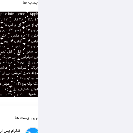
برچسب ها
pple Intelligence
Apple
OS 27
iOS 26
iOS 18
آی او اس
آی او اس ۱۵
آیفون 13
آیفون 13 مینی
آیفون 13 پرو مکس
آیفون ۱۳ پ
آیفون ۱۴
آیفون ۱۴ پرو
آیفون ۱۶
آیفون ۱۷
آیمک پ
اپ استور
اپل
اپل آیدی
اپل سیلیکون
اپل موزیک
اپل واچ سری ۷
اپل گلس
ایرتگ
شرکت اپل
ماشین
مجله خبری آموزشی اپل ان 
محبوبترین ها
مک او اس
مک بوک پرو ۲۰۲۱
هوش م
هوش مصنوعی اپل
واتسا
پیشنهاد سردبیر
کنفرانس 
آخرین پست ها