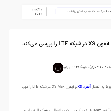
7 آگوست
 ساعته به اپ استور بازگشت
برنامه Apple Upgrade معرفی شد؛ شرایط اپل برای اجاره آیفون، آیپد، مک و اپل واچ
2026
بررسی می‌کند
0 دیدگاه
194 بازدید
بوط به اتصال
و آیفون XS Max در شبکه LTE را مورد
آیفون XS
به تازگی تعداد بسیار کمی از کاربران آیفون XS و آیفون XS Max اعلام کرده‌اند که در اتصال به شبکه ال تی ای و