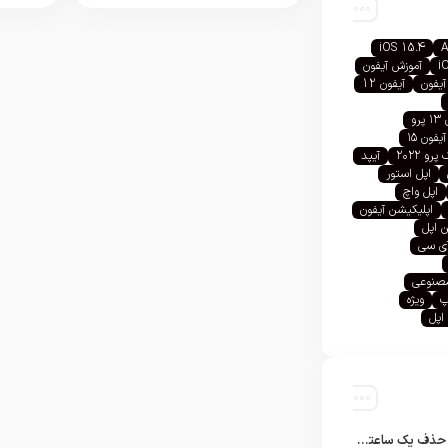
iOS 15.4
A
i
آموزش آیفون
آیفون
آیفون 12
رو
آیفون ۱۵
رو ۲۰۲۲
آیپد
اپل استور
اپل واچ
اپلیکیشن آیفون
 اپل
آی سی
صنوعی
پ
ویژه
اپل
تلگرام پس از حذف یک ساعته به اپ استور بازگشت