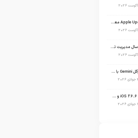
برنامه Apple Upgrade معرفی شد؛ شرایط اپل برای اجاره آیفون، آیپد، مک و اپل واچ
نگاهی به ۱۵ سال مدیریت تیم کوک در اپل
نسخه مک گوگل Gemini با قابلیت تحلیل صفحه و دستورات صوتی در به‌روزرسانی جدید
انتشار آپدیت iOS 26.6 و iPadOS 26.6