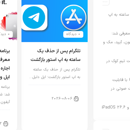
اعته به اپ
امه Apple Upgrade معرفی شد؛
0 دیدگاه
0 دیدگاه
فون، آیپد، مک و
تلگرام پس از حذف یک
ساعته به اپ استور بازگشت
معرفی
 مدیریت تیم کوک در
اجاره 
تلگرام پس از حذف یک ساعته
اپل و
به اپ استور بازگشت؛ اپل دلیل…
نسخه مک گوگل Gemini با قابلیت
 صوتی در
اخبار دنیای اپل
شد؛ شر
2026-08-06
آیفون،
اخبا
2