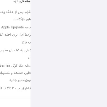
نوشته‌های تازه
تلگرام پس از حذف یک س
استور بازگشت
برن
شرایط اپل برای اجاره آی
اپل واچ
نگاهی به ۱۵ سال
اپل
تحلیل صفحه و دستورات
به‌روزرسانی جدید
انتشار آپدیت iOS 26.6 و iPadOS 26.6