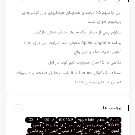
اپل با سهم ۶۵ درصدی همچنان فرمانروای بازار گوشی‌های
پریمیوم جهان است
تلگرام پس از حذف یک ساعته به اپ استور بازگشت
برنامه Apple Upgrade معرفی شد؛ شرایط اپل برای اجاره
آیفون، آیپد، مک و اپل واچ
نگاهی به ۱۵ سال مدیریت تیم کوک در اپل
نسخه مک گوگل Gemini با قابلیت تحلیل صفحه و دستورات
صوتی در به‌روزرسانی جدید
برچسب ها
iOS 26
iOS 18
iOS 15.4
Apple Intelligence
Apple
iOS 27
آموزش آیفون
آی او اس
آی او اس ۱۵
آیفون
آیفون 12
آیفون 13
آیفون 13 مینی
آیفون 13 پرو مکس