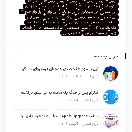
آیفون ۱۳ پرو
آیفون ۱۴
آیفون ۱۴ پرو
آیفون ۱۵
آیفون ۱۶
آیفون ۱۷
آیمک پرو ۲۰۲۲
آیپد
اپ استور
اپل
اپل آیدی
اپل استور
اپل سیلیکون
اپل موزیک
اپل واچ
اپل واچ سری ۷
اپل گلس
اپلیکیشن آیفون
ایرتگ
شرکت اپل
ماشین اپل
مجله خبری آموزشی اپل ان آی سی
محبوبترین ها
مک او اس
مک بوک پرو ۲۰۲۱
هوش مصنوعی
هوش مصنوعی اپل
واتساپ
ویژه
پیشنهاد سردبیر
کنفرانس اپل
آخرین پست ها
اپل با سهم ۶۵ درصدی همچنان فرمانروای بازار گوشی‌های پریمیوم جهان است
تاریخ انتشار: 8 آگوست 2026
تلگرام پس از حذف یک ساعته به اپ استور بازگشت
تاریخ انتشار: 6 آگوست 2026
برنامه Apple Upgrade معرفی شد؛ شرایط اپل برای اجاره آیفون، آیپد، مک و اپل واچ
تاریخ انتشار: 2 آگوست 2026