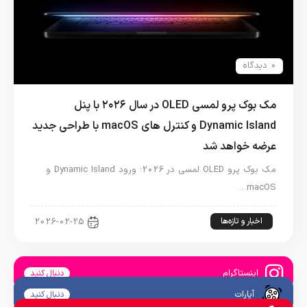
0 دیدگاه
مک بوک پرو لمسی OLED در سال ۲۰۲۶ با پنل
Dynamic Island و کنترل های macOS با طراحی جدید
عرضه خواهد شد
مک بوک پرو OLED لمسی در 2026؛ ورود Dynamic Island و
macOS…
اخبار و تازه‌ها
2026-02-25
اینستاگرام
دنبال کنید
آپارات
دنبال کنید