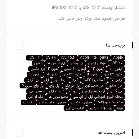
انتشار آپدیت iOS 26.6 و iPadOS 26.6
طراحی جدید مک بوک اولترا فاش شد
برچسب ها
iOS 26
iOS 18
iOS 15.4
Apple Intelligence
Apple
iOS 27
آموزش آیفون
آی او اس
آی او اس ۱۵
آیفون
آیفون 12
آیفون 13
آیفون 13 مینی
آیفون 13 پرو مکس
آیفون ۱۳ پرو
آیفون ۱۴
آیفون ۱۴ پرو
آیفون ۱۵
آیفون ۱۶
آیفون ۱۷
آیمک پرو ۲۰۲۲
آیپد
اپ استور
اپل
اپل آیدی
اپل استور
اپل سیلیکون
اپل موزیک
اپل واچ
اپل واچ سری ۷
اپل گلس
اپلیکیشن آیفون
ایرتگ
شرکت اپل
ماشین اپل
مجله خبری آموزشی اپل ان آی سی
محبوبترین ها
مک او اس
مک بوک پرو ۲۰۲۱
هوش مصنوعی
هوش مصنوعی اپل
واتساپ
ویژه
پیشنهاد سردبیر
کنفرانس اپل
آخرین پست ها