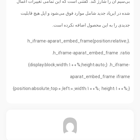
بی‌سیم آن را شارژ کند. گفتنی است که این تمامی تغییرات اعمال
شده در ایرپاد جدید شامل موارد فوق می‌شود و اپل هیچ قابلیت
جدیدی را به این محصول اضافه نکرده است.
.h_iframe-aparat_embed_frame{position:relative;}
.h_iframe-aparat_embed_frame .ratio
{display:block;width:100%;height:auto;} .h_iframe-
aparat_embed_frame iframe
{position:absolute;top:0;left:0;width:100%; height:100%;}