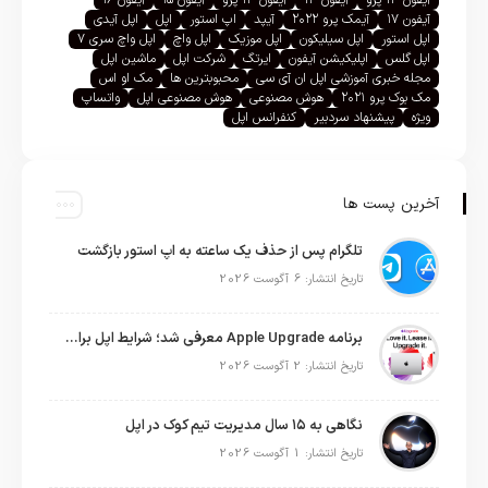
آیفون ۱۳ پرو
آیفون ۱۴
آیفون ۱۴ پرو
آیفون ۱۵
آیفون ۱۶
آیفون ۱۷
آیمک پرو ۲۰۲۲
آیپد
اپ استور
اپل
اپل آیدی
اپل استور
اپل سیلیکون
اپل موزیک
اپل واچ
اپل واچ سری ۷
اپل گلس
اپلیکیشن آیفون
ایرتگ
شرکت اپل
ماشین اپل
مجله خبری آموزشی اپل ان آی سی
محبوبترین ها
مک او اس
مک بوک پرو ۲۰۲۱
هوش مصنوعی
هوش مصنوعی اپل
واتساپ
ویژه
پیشنهاد سردبیر
کنفرانس اپل
آخرین پست ها
تلگرام پس از حذف یک ساعته به اپ استور بازگشت
تاریخ انتشار: 6 آگوست 2026
برنامه Apple Upgrade معرفی شد؛ شرایط اپل برای اجاره آیفون، آیپد، مک و اپل واچ
تاریخ انتشار: 2 آگوست 2026
نگاهی به ۱۵ سال مدیریت تیم کوک در اپل
تاریخ انتشار: 1 آگوست 2026