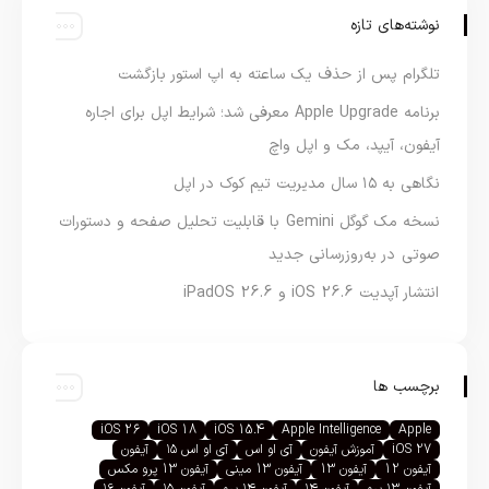
نوشته‌های تازه
تلگرام پس از حذف یک ساعته به اپ استور بازگشت
برنامه Apple Upgrade معرفی شد؛ شرایط اپل برای اجاره
آیفون، آیپد، مک و اپل واچ
نگاهی به ۱۵ سال مدیریت تیم کوک در اپل
نسخه مک گوگل Gemini با قابلیت تحلیل صفحه و دستورات
صوتی در به‌روزرسانی جدید
انتشار آپدیت iOS 26.6 و iPadOS 26.6
برچسب ها
iOS 26
iOS 18
iOS 15.4
Apple Intelligence
Apple
iOS 27
آموزش آیفون
آی او اس
آی او اس ۱۵
آیفون
آیفون 12
آیفون 13
آیفون 13 مینی
آیفون 13 پرو مکس