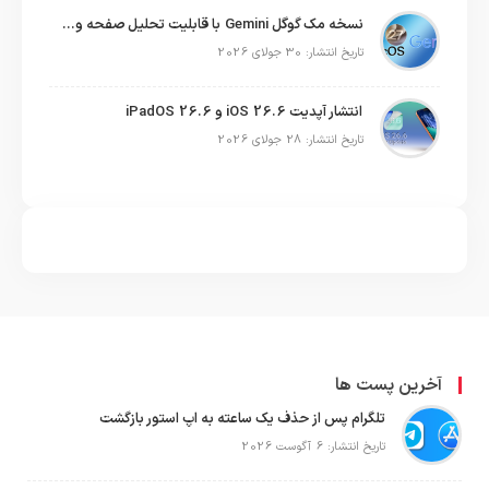
نسخه مک گوگل Gemini با قابلیت تحلیل صفحه و دستورات صوتی در به‌روزرسانی جدید
تاریخ انتشار: 30 جولای 2026
انتشار آپدیت iOS 26.6 و iPadOS 26.6
تاریخ انتشار: 28 جولای 2026
آخرین پست ها
تلگرام پس از حذف یک ساعته به اپ استور بازگشت
تاریخ انتشار: 6 آگوست 2026