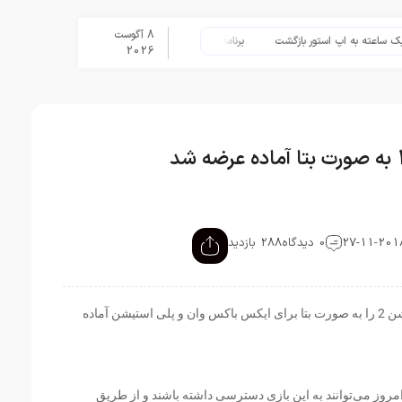
8 آگوست
ه به اپ استور بازگشت
برنامه Apple Upgrade معرفی شد؛ شرایط اپل برای اجاره آیفون، آیپد، مک و اپل واچ
2026
0 دیدگاه
288 بازدید
شرکت راک استار نسخه آنلاین بازی رد دد ردمپشن 2 را به صورت بتا برای ایکس باکس وان و پلی استیشن آماده
ن از روز 27 نوامبر، یعنی امروز می‌توانند به این بازی دسترسی داشته باشند و از طریق