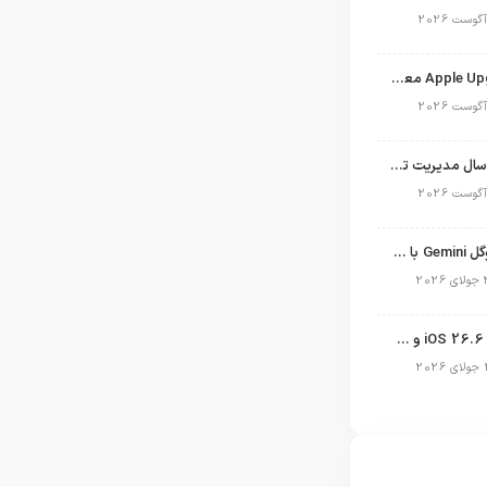
برنامه Apple Upgrade معرفی شد؛ شرایط اپل برای اجاره آیفون، آیپد، مک و اپل واچ
نگاهی به ۱۵ سال مدیریت تیم کوک در اپل
نسخه مک گوگل Gemini با قابلیت تحلیل صفحه و دستورات صوتی در به‌روزرسانی جدید
انتشار آپدیت iOS 26.6 و iPadOS 26.6