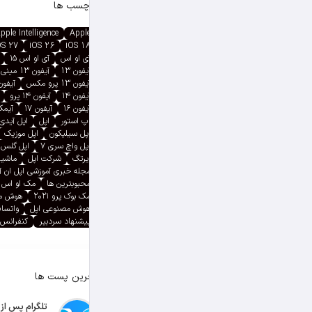
برچسب ها
pple Intelligence
Apple
OS 27
iOS 26
iOS 18
آی او اس
آی او اس ۱۵
آیفون 13
آیفون 13 مینی
آیفون 13 پرو مکس
آیفون ۱۳ پ
آیفون ۱۴
آیفون ۱۴ پرو
آیفون ۱۶
آیفون ۱۷
آیمک پ
اپ استور
اپل
اپل آیدی
اپل سیلیکون
اپل موزیک
اپل واچ سری ۷
اپل گلس
ایرتگ
شرکت اپل
ماشین
مجله خبری آموزشی اپل ان 
محبوبترین ها
مک او اس
مک بوک پرو ۲۰۲۱
هوش م
هوش مصنوعی اپل
واتسا
پیشنهاد سردبیر
کنفرانس 
آخرین پست ها