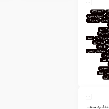
iOS 15.4
A
i
آموزش آیفون
آیفون
آیفون 12
رو
آیفون ۱۵
رو ۲۰۲۲
آیپد
اپل استور
اپل واچ
اپلیکیشن آیفون
 اپل
آی سی
صنوعی
پ
ویژه
اپل
تلگرام پس از حذف یک ساعته به اپ استور بازگشت