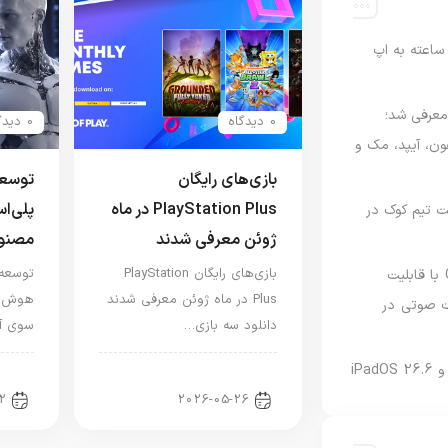
اعته به اپ
امه Apple Upgrade معرفی شد؛
0 دیدگاه
0 دیدگاه
فون، آیپد، مک و
بازی‌های رایگان
توسعه
PlayStation Plus در ماه
پلی‌ا
 مدیریت تیم کوک در
ژوئن معرفی شدند
مصنو
بازی‌های رایگان PlayStation
توسعه 
نسخه مک گوگل Gemini با قابلیت
Plus در ماه ژوئن معرفی شدند
هوش مص
 صوتی در
دانلود سه بازی…
سوی آی
اخبار کنسول و بازی
اخب
2
2026-05-26