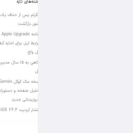
نوشته‌های تازه
تلگرام پس از حذف یک س
استور بازگشت
برن
شرایط اپل برای اجاره آی
اپل واچ
نگاهی به ۱۵ سال
اپل
تحلیل صفحه و دستورات
به‌روزرسانی جدید
انتشار آپدیت iOS 26.6 و iPadOS 26.6