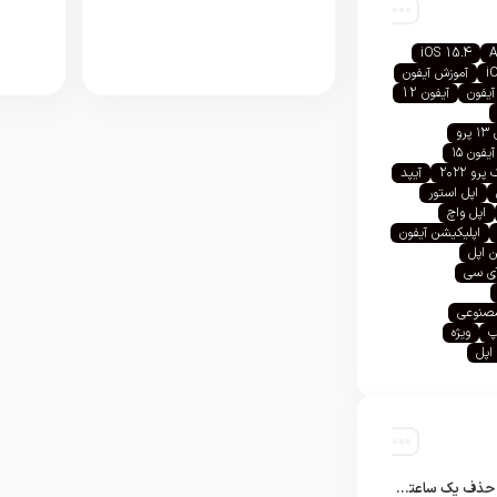
iOS 15.4
A
i
آموزش آیفون
آیفون
آیفون 12
رو
آیفون ۱۵
رو ۲۰۲۲
آیپد
اپل استور
اپل واچ
اپلیکیشن آیفون
 اپل
آی سی
صنوعی
پ
ویژه
اپل
تلگرام پس از حذف یک ساعته به اپ استور بازگشت