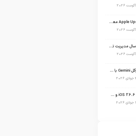
برنامه Apple Upgrade معرفی شد؛ شرایط اپل برای اجاره آیفون، آیپد، مک و اپل واچ
نگاهی به ۱۵ سال مدیریت تیم کوک در اپل
نسخه مک گوگل Gemini با قابلیت تحلیل صفحه و دستورات صوتی در به‌روزرسانی جدید
انتشار آپدیت iOS 26.6 و iPadOS 26.6