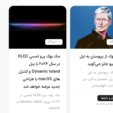
0 دیدگاه
وک از پیوستن به اپل
مک بوک پرو لمسی OLED
یو جابز می‌گوید
در سال ۲۰۲۶ با پنل
Dynamic Island و کنترل
ک: پیوستن به اپل
های macOS با طراحی
رین تصمیم زندگی من
ایت الهام‌بخش…
جدید عرضه خواهد شد
مک بوک پرو OLED لمسی در
ر و تازه‌ها
2026؛ ورود Dynamic Island و
2026-02-2
macOS…