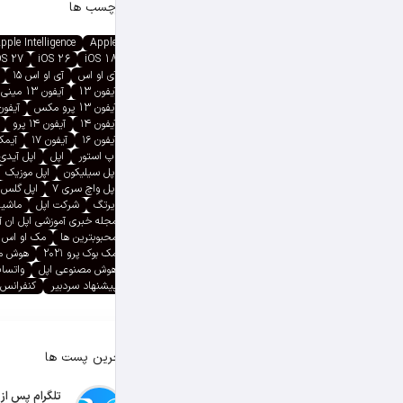
برچسب ها
pple Intelligence
Apple
OS 27
iOS 26
iOS 18
آی او اس
آی او اس ۱۵
آیفون 13
آیفون 13 مینی
آیفون 13 پرو مکس
آیفون ۱۳ پ
آیفون ۱۴
آیفون ۱۴ پرو
آیفون ۱۶
آیفون ۱۷
آیمک پ
اپ استور
اپل
اپل آیدی
اپل سیلیکون
اپل موزیک
اپل واچ سری ۷
اپل گلس
ایرتگ
شرکت اپل
ماشین
مجله خبری آموزشی اپل ان 
محبوبترین ها
مک او اس
مک بوک پرو ۲۰۲۱
هوش م
هوش مصنوعی اپل
واتسا
پیشنهاد سردبیر
کنفرانس 
آخرین پست ها