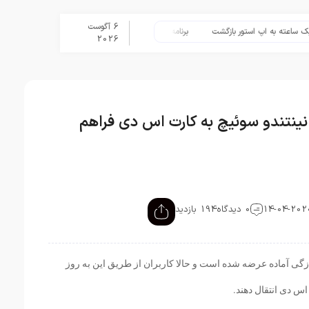
6 آگوست
به اپ استور بازگشت
برنامه Apple Upgrade معرفی شد؛ شرایط اپل برای اجاره آیفون، آیپد، مک و اپل واچ
2026
 نینتندو سوئیچ به کارت اس دی فراهم
0 دیدگاه
194 بازدید
10. نینتندو سوئیچ به تازگی آماده عرضه شده است و حالا کاربران از طریق این به روز
اس دی انتقال دهند.