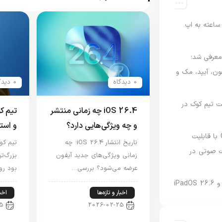
اعته به اپ
امه Apple Upgrade معرفی شد؛
فون، آیپد، مک و
0 دیدگاه
0 دیدگاه
 مدیریت تیم کوک در
iOS 26.4 چه زمانی منتشر
تیم ک
و چه ویژگی‌هایی دارد؟
و است
نسخه مک گوگل Gemini با قابلیت
تاریخ انتشار iOS 26.4؛ چه
تیم کو
 صوتی در
زمانی ویژگی‌های جدید آیفون
بزرگ‌ت
عرضه می‌شود؟ بررسی…
بود رو
اخبار و تازه‌ها
اخبا
5
2026-02-25