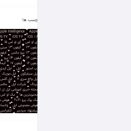
برچسب ها
pple Intelligence
Apple
OS 27
iOS 26
iOS 18
آی او اس
آی او اس ۱۵
آیفون 13
آیفون 13 مینی
آیفون 13 پرو مکس
آیفون ۱۳ پ
آیفون ۱۴
آیفون ۱۴ پرو
آیفون ۱۶
آیفون ۱۷
آیمک پ
اپ استور
اپل
اپل آیدی
اپل سیلیکون
اپل موزیک
اپل واچ سری ۷
اپل گلس
ایرتگ
شرکت اپل
ماشین
مجله خبری آموزشی اپل ان 
محبوبترین ها
مک او اس
مک بوک پرو ۲۰۲۱
هوش م
هوش مصنوعی اپل
واتسا
پیشنهاد سردبیر
کنفرانس 