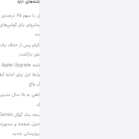
نوشته‌های تازه
اپل با سهم ۶۵ د
فرمانروای بازار گوشی‌ها
است
تلگرام پس از حذف یک س
استور بازگشت
برن
شرایط اپل برای اجاره آی
اپل واچ
نگاهی به ۱۵ سال
اپل
تحلیل صفحه و دستورات
به‌روزرسانی جدید