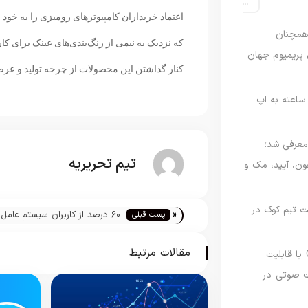
اعتماد خریداران کامپیوترهای رومیزی را به خود
رصدی همچنان
که نزدیک به نیمی از رنگ‌بندی‌های عینک برای ک
ی پریمیوم جهان
کنار گذاشتن این محصولات از چرخه تولید و عر
اعته به اپ
امه Apple Upgrade معرفی شد؛
تیم تحریریه
فون، آیپد، مک و
 مدیریت تیم کوک در
«
۶۰ درصد از کاربران سیستم عامل 
پست قبلی
اس اقدام خرید ایرتگ خواهند کر
مقالات مرتبط
نسخه مک گوگل Gemini با قابلیت
 صوتی در