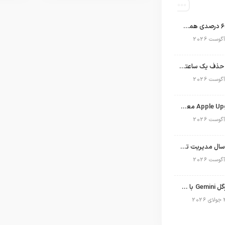
اپل با سهم ۶۵ درصدی همچنان فرمانروای بازار گوشی‌های پریمیوم جهان است
تلگرام پس از حذف یک ساعته به اپ استور بازگشت
برنامه Apple Upgrade معرفی شد؛ شرایط اپل برای اجاره آیفون، آیپد، مک و اپل واچ
نگاهی به ۱۵ سال مدیریت تیم کوک در اپل
نسخه مک گوگل Gemini با قابلیت تحلیل صفحه و دستورات صوتی در به‌روزرسانی جدید