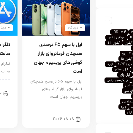
0 دیدگاه
0 دیدگاه
iOS 15.4
A
i
آموزش آیفون
آیفون
آیفون 12
اپل با سهم ۶۵ درصدی
تلگرا
همچنان فرمانروای بازار
ساعته
رو
آیفون ۱۵
گوشی‌های پریمیوم جهان
تلگرام
رو ۲۰۲۲
آیپد
اپل استور
است
به اپ 
اپل واچ
اپلیکیشن آیفون
اپل با سهم ۶۵ درصدی همچنان
 اپل
اخب
فرمانروای بازار گوشی‌های
آی سی
6
پریمیوم جهان است…
صنوعی
پ
ویژه
اخبار آیفون
اپل
2026-08-08