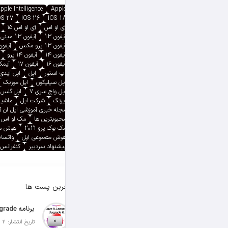
pple Intelligence
Apple
OS 27
iOS 26
iOS 18
آی او اس
آی او اس ۱۵
آیفون 13
آیفون 13 مینی
آیفون 13 پرو مکس
آیفون ۱۳ پ
آیفون ۱۴
آیفون ۱۴ پرو
آیفون ۱۶
آیفون ۱۷
آیمک پ
اپ استور
اپل
اپل آیدی
اپل سیلیکون
اپل موزیک
اپل واچ سری ۷
اپل گلس
ایرتگ
شرکت اپل
ماشین
مجله خبری آموزشی اپل ان 
محبوبترین ها
مک او اس
مک بوک پرو ۲۰۲۱
هوش م
هوش مصنوعی اپل
واتسا
پیشنهاد سردبیر
کنفرانس 
آخرین پست ها
تاریخ انتشار: 2 آگوست 2026