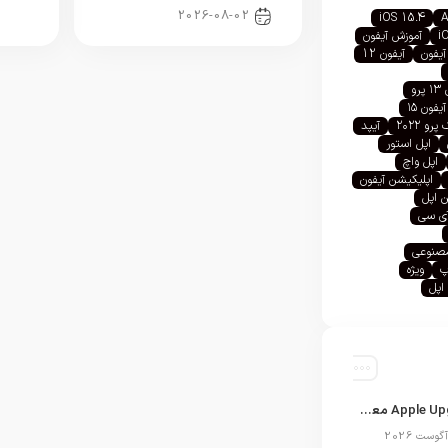
2026-08-02
iOS 15.4
A
i
آموزش آیفون
آیفون
آیفون 12
رو
آیفون ۱۵
رو ۲۰۲۲
آیپد
اپل استور
اپل واچ
اپلیکیشن آیفون
 اپل
آی سی
صنوعی
پ
ویژه
اپل
برنامه Apple Upgrade معرفی شد؛ شرایط اپل برای اجاره آیفون، آیپد، مک و اپل واچ