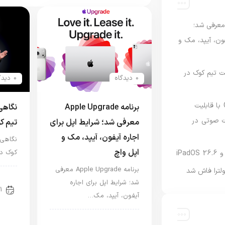
امه Apple Upgrade معرفی شد؛
فون، آیپد، مک و
 مدیریت تیم کوک در
0 دیدگاه
0 دیدگاه
نسخه مک گوگل Gemini با قابلیت
برنامه Apple Upgrade
 صوتی در
معرفی شد؛ شرایط اپل برای
تیم ک
اجاره آیفون، آیپد، مک و
اپل واچ
کوک در
برنامه Apple Upgrade معرفی
لترا فاش شد
اخب
شد؛ شرایط اپل برای اجاره
1
آیفون، آیپد، مک…
اخبار آیپد