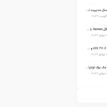
نگاهی به ۱۵ سال مدیریت تیم کوک در اپل
نسخه مک گوگل Gemini با قابلیت تحلیل صفحه و دستورات صوتی در به‌روزرسانی جدید
انتشار آپدیت iOS 26.6 و iPadOS 26.6
طراحی جدید مک بوک اولترا فاش شد