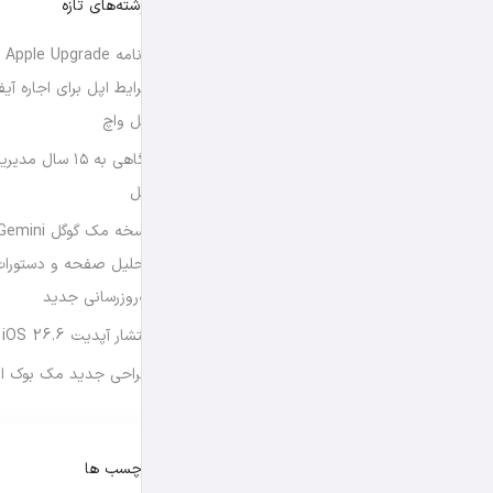
نوشته‌های تازه
برن
شرایط اپل برای اجاره آی
اپل واچ
نگاهی به ۱۵ سال
اپل
تحلیل صفحه و دستورات
به‌روزرسانی جدید
انتشار آپدیت iOS 26.6 و iPadOS 26.6
طراحی جدید مک بوک او
برچسب ها