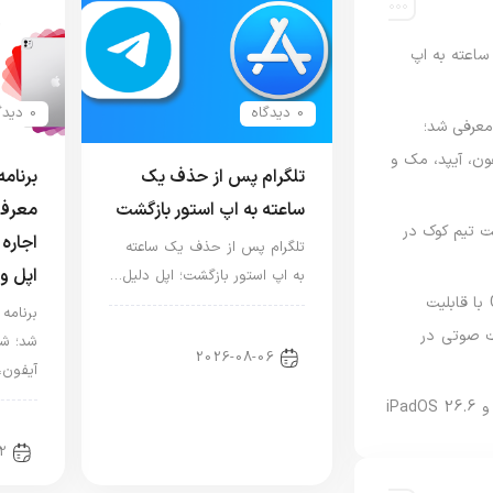
اعته به اپ
0 دیدگاه
0 دیدگاه
امه Apple Upgrade معرفی شد؛
فون، آیپد، مک و
تلگرام پس از حذف یک
ساعته به اپ استور بازگشت
معرفی
 مدیریت تیم کوک در
اجاره 
تلگرام پس از حذف یک ساعته
اپل و
به اپ استور بازگشت؛ اپل دلیل…
نسخه مک گوگل Gemini با قابلیت
اخبار دنیای اپل
 صوتی در
شد؛ شر
2026-08-06
آیفون،
اخبا
2