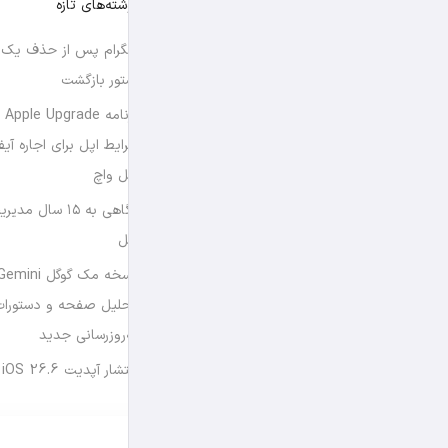
نوشته‌های تازه
تلگرام پس از حذف یک س
استور بازگشت
برن
شرایط اپل برای اجاره آی
اپل واچ
نگاهی به ۱۵ سال
اپل
تحلیل صفحه و دستورات
به‌روزرسانی جدید
انتشار آپدیت iOS 26.6 و iPadOS 26.6