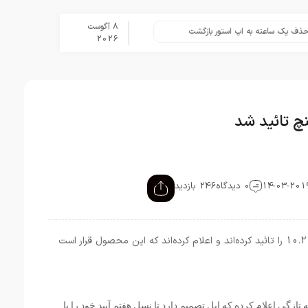
8 آگوست
 ساعته به اپ استور بازگشت
برنامه Apple Upgrade معرفی شد؛ شرایط اپل برای اجاره آیفون، آیپد، مک و اپل واچ
2026
0 دیدگاه
246 بازدید
شایعات تائید نشده اخیر عرضه آیپد 7 با سایز 10.2 را تائید کرده‌اند و اعلام کرده‌اند که این محصول قرار است
عی توییتر به تازگی اعلام کرده که اپل تصمیم دارد تا نسل هفتم آیپد خود را با