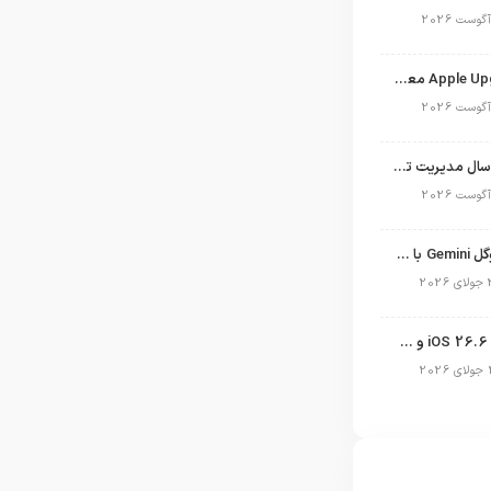
برنامه Apple Upgrade معرفی شد؛ شرایط اپل برای اجاره آیفون، آیپد، مک و اپل واچ
نگاهی به ۱۵ سال مدیریت تیم کوک در اپل
نسخه مک گوگل Gemini با قابلیت تحلیل صفحه و دستورات صوتی در به‌روزرسانی جدید
انتشار آپدیت iOS 26.6 و iPadOS 26.6