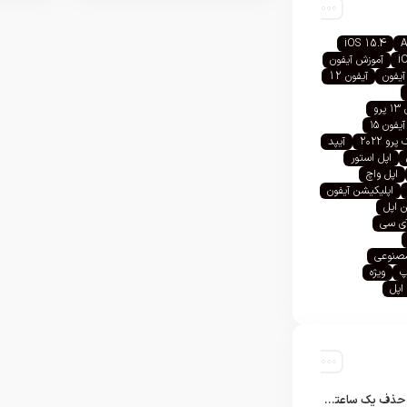
iOS 15.4
A
i
آموزش آیفون
آیفون
آیفون 12
رو
آیفون ۱۵
رو ۲۰۲۲
آیپد
اپل استور
اپل واچ
اپلیکیشن آیفون
 اپل
آی سی
صنوعی
پ
ویژه
اپل
تلگرام پس از حذف یک ساعته به اپ استور بازگشت