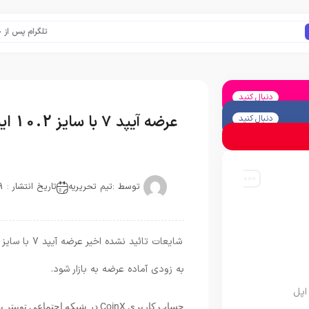
تلگرام پس از حذف یک
دنبال کنید
عرضه آیپد 7 با سایز 10.2 اینچ تائید شد
دنبال کنید
توسط :
تیم تحریریه
تاریخ انتشار : 2019-03-14
به زودی آماده عرضه به بازار شود.
اپل
حساب کاربری CoinX در شبکه اجتما