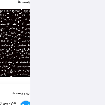
برچسب ها
pple Intelligence
Apple
OS 27
iOS 26
iOS 18
آی او اس
آی او اس ۱۵
آیفون 13
آیفون 13 مینی
آیفون 13 پرو مکس
آیفون ۱۳ پ
آیفون ۱۴
آیفون ۱۴ پرو
آیفون ۱۶
آیفون ۱۷
آیمک پ
اپ استور
اپل
اپل آیدی
اپل سیلیکون
اپل موزیک
اپل واچ سری ۷
اپل گلس
ایرتگ
شرکت اپل
ماشین
مجله خبری آموزشی اپل ان 
محبوبترین ها
مک او اس
مک بوک پرو ۲۰۲۱
هوش م
هوش مصنوعی اپل
واتسا
پیشنهاد سردبیر
کنفرانس 
آخرین پست ها