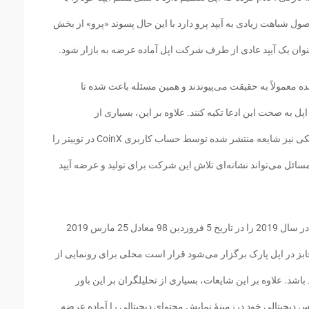
 این محصول شباهت زیادی به آیپد پرو دارد با این حال پسوند «پرو» از بخش
ان یک آیپد عادی از طرف شرکت اپل آماده عرضه به بازار شود.
عمولاً به حقیقت می‌پیوندند و همین مسئله باعث شده تا
ل به صحت این ادعا تکیه کنند. علاوه بر این، بسیاری از
خبرگزاری‌های فعال در حوزه محصولات الکترونیکی نیز شایعه منتشر شده توسط حساب کاربری CoinX در توییتر را
ائل می‌تواند نشانه‌ای تلاش این شرکت برای تولید و عرضه آیپد
گفتنی است که شرکت اپل اولین کنفرانس خود در سال 2019 را در تاریخ 5 فروردین 98 معادل 25 مارس 2019
ابز در اپل پارک برگزار می‌شود قرار است محلی برای رونمایی از
و آیپاد تاچ نسل جدید باشد. علاوه بر این شایعات، بسیاری از تحلیلگران بر این باور
تصمیم دارد تا سرویس دیجیتالی خود درزمینهٔ نمایش محتوای دیجیتالی را آماده عرضه