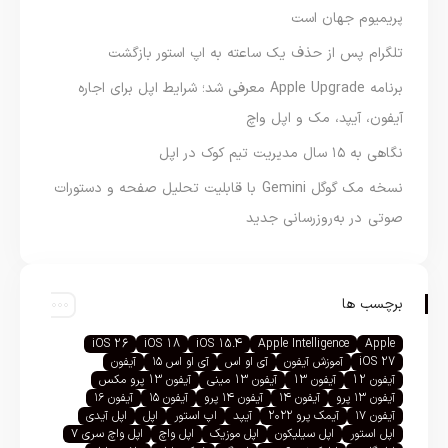
پریمیوم جهان است
تلگرام پس از حذف یک ساعته به اپ استور بازگشت
برنامه Apple Upgrade معرفی شد؛ شرایط اپل برای اجاره
آیفون، آیپد، مک و اپل واچ
نگاهی به ۱۵ سال مدیریت تیم کوک در اپل
نسخه مک گوگل Gemini با قابلیت تحلیل صفحه و دستورات
صوتی در به‌روزرسانی جدید
برچسب ها
iOS 26
iOS 18
iOS 15.4
Apple Intelligence
Apple
iOS 27
آموزش آیفون
آی او اس
آی او اس ۱۵
آیفون
آیفون 12
آیفون 13
آیفون 13 مینی
آیفون 13 پرو مکس
آیفون ۱۳ پرو
آیفون ۱۴
آیفون ۱۴ پرو
آیفون ۱۵
آیفون ۱۶
آیفون ۱۷
آیمک پرو ۲۰۲۲
آیپد
اپ استور
اپل
اپل آیدی
اپل استور
اپل سیلیکون
اپل موزیک
اپل واچ
اپل واچ سری ۷