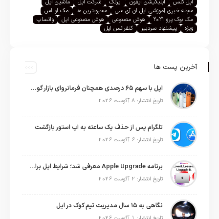
اپل گلس
اپلیکیشن آیفون
ایرتگ
شرکت اپل
ماشین اپل
مجله خبری آموزشی اپل ان آی سی
محبوبترین ها
مک او اس
مک بوک پرو ۲۰۲۱
هوش مصنوعی
هوش مصنوعی اپل
واتساپ
ویژه
پیشنهاد سردبیر
کنفرانس اپل
آخرین پست ها
اپل با سهم ۶۵ درصدی همچنان فرمانروای بازار گوشی‌های پریمیوم جهان است
تاریخ انتشار: 8 آگوست 2026
تلگرام پس از حذف یک ساعته به اپ استور بازگشت
تاریخ انتشار: 6 آگوست 2026
برنامه Apple Upgrade معرفی شد؛ شرایط اپل برای اجاره آیفون، آیپد، مک و اپل واچ
تاریخ انتشار: 2 آگوست 2026
نگاهی به ۱۵ سال مدیریت تیم کوک در اپل
تاریخ انتشار: 1 آگوست 2026