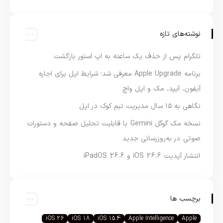
نوشته‌های تازه
تلگرام پس از حذف یک ساعته به اپ استور بازگشت
برنامه Apple Upgrade معرفی شد؛ شرایط اپل برای اجاره
آیفون، آیپد، مک و اپل واچ
نگاهی به ۱۵ سال مدیریت تیم کوک در اپل
نسخه مک گوگل Gemini با قابلیت تحلیل صفحه و دستورات
صوتی در به‌روزرسانی جدید
انتشار آپدیت iOS 26.6 و iPadOS 26.6
برچسب ها
iOS 26
iOS 18
iOS 15.4
Apple Intelligence
Apple