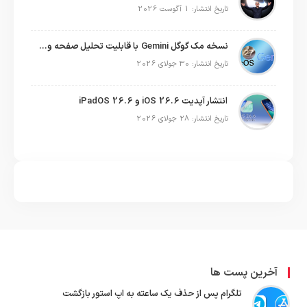
تاریخ انتشار: 1 آگوست 2026
نسخه مک گوگل Gemini با قابلیت تحلیل صفحه و دستورات صوتی در به‌روزرسانی جدید
تاریخ انتشار: 30 جولای 2026
انتشار آپدیت iOS 26.6 و iPadOS 26.6
تاریخ انتشار: 28 جولای 2026
آخرین پست ها
تلگرام پس از حذف یک ساعته به اپ استور بازگشت