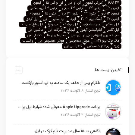
iOS 27
آموزش آیفون
آی او اس
آی او اس ۱۵
آیفون
آیفون 12
آیفون 13
آیفون 13 مینی
آیفون 13 پرو مکس
آیفون ۱۳ پرو
آیفون ۱۴
آیفون ۱۴ پرو
آیفون ۱۵
آیفون ۱۶
آیفون ۱۷
آیمک پرو ۲۰۲۲
آیپد
اپ استور
اپل
اپل آیدی
اپل استور
اپل سیلیکون
اپل موزیک
اپل واچ
اپل واچ سری ۷
اپل گلس
اپلیکیشن آیفون
ایرتگ
شرکت اپل
ماشین اپل
مجله خبری آموزشی اپل ان آی سی
محبوبترین ها
مک او اس
مک بوک پرو ۲۰۲۱
هوش مصنوعی
هوش مصنوعی اپل
واتساپ
ویژه
پیشنهاد سردبیر
کنفرانس اپل
آخرین پست ها
تلگرام پس از حذف یک ساعته به اپ استور بازگشت
تاریخ انتشار: 6 آگوست 2026
برنامه Apple Upgrade معرفی شد؛ شرایط اپل برای اجاره آیفون، آیپد، مک و اپل واچ
تاریخ انتشار: 2 آگوست 2026
نگاهی به ۱۵ سال مدیریت تیم کوک در اپل