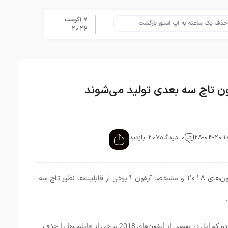
7 آگوست
ک ساعته به اپ استور بازگشت
برنامه Apple Upgrade معرفی شد؛ شرایط اپل برای اجاره آیفون، آیپد، مک و اپل واچ
2026
0 دیدگاه
207 بازدید
اپل تصمیم دارد تا به ‌منظور کاهش قیمت آیفون‌های 2018 و مشخصا آیفون 9 برخی از قابلیت‌ها نظیر تاچ سه
مینگ چی کو، تحلیل گر KGI Securities اعلام کرده که اپل در بعضی از آیفون‌های 2018 برخی از قابلیت‌ها را حذف