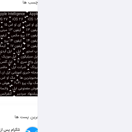
برچسب ها
pple Intelligence
Apple
OS 27
iOS 26
iOS 18
آی او اس
آی او اس ۱۵
آیفون 13
آیفون 13 مینی
آیفون 13 پرو مکس
آیفون ۱۳ پ
آیفون ۱۴
آیفون ۱۴ پرو
آیفون ۱۶
آیفون ۱۷
آیمک پ
اپ استور
اپل
اپل آیدی
اپل سیلیکون
اپل موزیک
اپل واچ سری ۷
اپل گلس
ایرتگ
شرکت اپل
ماشین
مجله خبری آموزشی اپل ان 
محبوبترین ها
مک او اس
مک بوک پرو ۲۰۲۱
هوش م
هوش مصنوعی اپل
واتسا
پیشنهاد سردبیر
کنفرانس 
آخرین پست ها