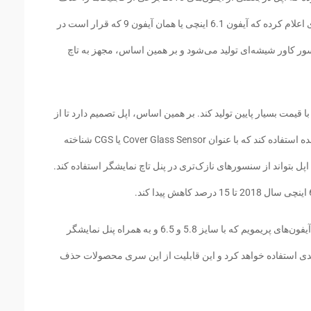
می‌کند تا قیمت این محصولات را کاهش بدهد. وی اعلام کرده که آیفون 6.1 اینچی یا همان آیفون 9 که قرار است در
ر کاور شیشه‌ای تولید می‌شود و بر همین اساس، مجهز به تاچ
یم دارد تا آیفون 6.1 اینچی ( آیفون 9 ) را با قیمت بسیار پایین تولید کند. بر همین اساس، اپل تصمیم دارد تا از
یک فناوری متفاوت برای نمایشگر محصول یاد شده استفاده کند که با عنوان Cover Glass Sensor یا CGS شناخته
پل بتواند از سنسورهای نازک‌تری در پنل تاچ نمایشگر استفاده کند.
مینگ چی کو همچنین اعلام کرده که اپل در تولید آیفون‌های پریمویم که با سایز 5.8 و 6.5 و به همراه پنل نمایشگر
بعدی استفاده خواهد کرد و این قابلیت از این سری محصولات حذف