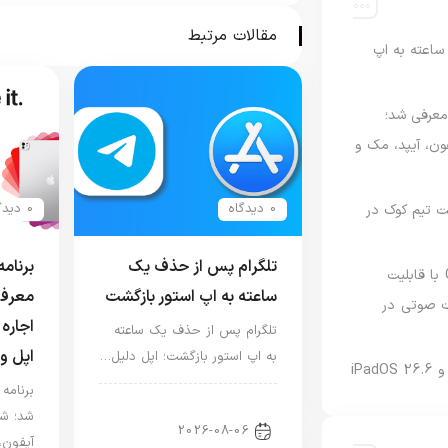
کرد
مقالات مرتبط
اعته به اپ
امه Apple Upgrade معرفی شد؛
فون، آیپد، مک و
0 دیدگاه
0 دیدگاه
 مدیریت تیم کوک در
تلگرام پس از حذف یک
نسخه مک گوگل Gemini با قابلیت
ساعته به اپ استور بازگشت
معرفی
 صوتی در
اجاره 
تلگرام پس از حذف یک ساعته
اپل و
به اپ استور بازگشت؛ اپل دلیل…
اخبار دنیای اپل
شد؛ شر
2026-08-06
آیفون،