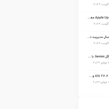
برنامه Apple Upgrade معرفی شد؛ شرایط اپل برای اجاره آیفون، آیپد، مک و اپل واچ
نگاهی به ۱۵ سال مدیریت تیم کوک در اپل
نسخه مک گوگل Gemini با قابلیت تحلیل صفحه و دستورات صوتی در به‌روزرسانی جدید
انتشار آپدیت iOS 26.6 و iPadOS 26.6