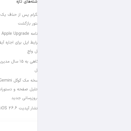
نوشته‌های تازه
تلگرام پس از حذف یک س
استور بازگشت
برن
شرایط اپل برای اجاره آی
اپل واچ
نگاهی به ۱۵ سال
اپل
تحلیل صفحه و دستورات
به‌روزرسانی جدید
انتشار آپدیت iOS 26.6 و iPadOS 26.6