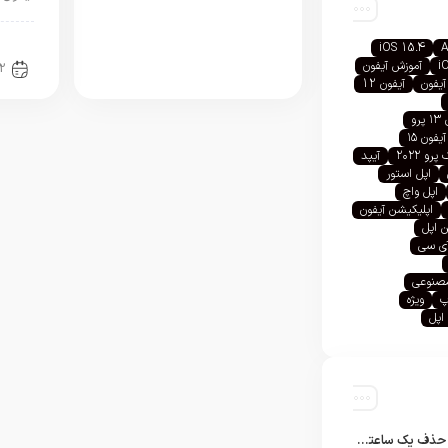
اخبا
iOS 15.4
A
i
آموزش آیفون
2
آیفون
آیفون 12
رو
آیفون ۱۵
رو ۲۰۲۲
آیپد
اپل استور
اپل واچ
اپلیکیشن آیفون
 اپل
آی سی
صنوعی
پ
ویژه
اپل
تلگرام پس از حذف یک ساعته به اپ استور بازگشت